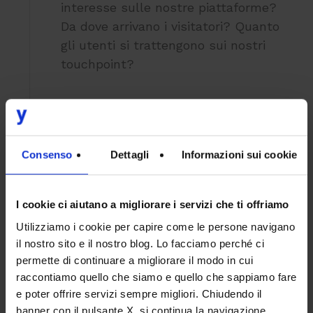
interesse sulle nostre piattaforme?
Da dove arrivano i visitatori? Quanto
gli utenti si trattengono sui nostri
touchpoint?
Engagement:
2
Consenso
Dettagli
Informazioni sui cookie
Chi interagisce con i nostri
touchpoint? Come lo fanno? Quali
sono i contenuti e gli argomenti di
I cookie ci aiutano a migliorare i servizi che ti offriamo
reale interesse per la target
Utilizziamo i cookie per capire come le persone navigano
audience? Quali canali e format si
il nostro sito e il nostro blog. Lo facciamo perché ci
addicono alle nostre Buyer Personas?
permette di continuare a migliorare il modo in cui
raccontiamo quello che siamo e quello che sappiamo fare
e poter offrire servizi sempre migliori. Chiudendo il
banner con il pulsante X, si continua la navigazione