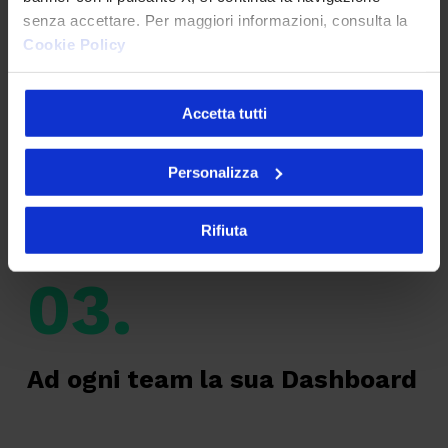
senza accettare. Per maggiori informazioni, consulta la
Lead Generation:
3
Cookie Policy
In quale step del funnel di
conversione all'acquisto si trovano i
lead? Come procedono lungo il
Accetta tutti
percorso?
Personalizza
Rifiuta
03.
Ad ogni team la sua Dashboard