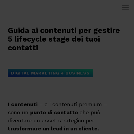
Skip
Men
to
main
content
Guida ai contenuti per gestire
5 lifecycle stage dei tuoi
contatti
DIGITAL MARKETING 4 BUSINESS
I
contenuti
– e i contenuti premium –
sono un
punto di contatto
che può
diventare un asset strategico per
trasformare un lead in un cliente.