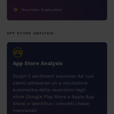
Heuristic Evaluation
APP STORE ANALYSIS
A
p
p
S
t
o
r
e
A
n
a
l
y
s
i
s
Scopri il sentiment espresso dai tuoi
utenti attraverso un a valutazione
automatica delle recensioni negli
store (Google Play Store e Apple App
Store) e identifica i concetti chiave
menzionati.