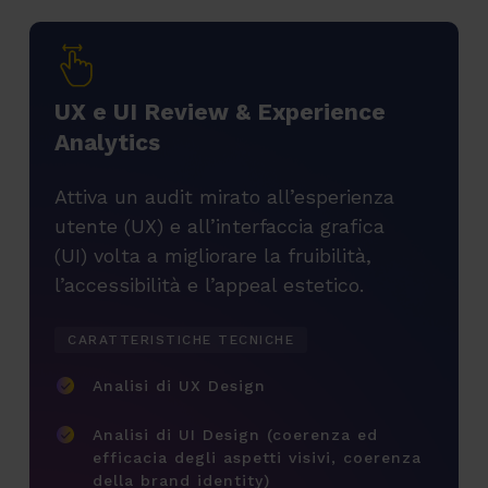
U
X
e
U
I
R
e
v
i
e
w
&
E
x
p
e
r
i
e
n
c
e
A
n
a
l
y
t
i
c
s
Attiva un audit mirato all’esperienza
utente (UX) e all’interfaccia grafica
(UI) volta a migliorare la fruibilità,
l’accessibilità e l’appeal estetico.
CARATTERISTICHE TECNICHE
Analisi di UX Design
Analisi di UI Design (coerenza ed
efficacia degli aspetti visivi, coerenza
della brand identity)