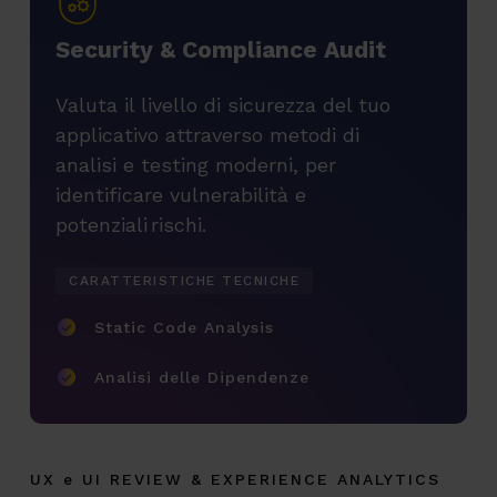
S
e
c
u
r
i
t
y
&
C
o
m
p
l
i
a
n
c
e
A
u
d
i
t
Valuta il livello di sicurezza del tuo
applicativo attraverso metodi di
analisi e testing moderni, per
identificare vulnerabilità e
potenziali rischi.
CARATTERISTICHE TECNICHE
Static Code Analysis
Analisi delle Dipendenze
UX e UI REVIEW & EXPERIENCE ANALYTICS