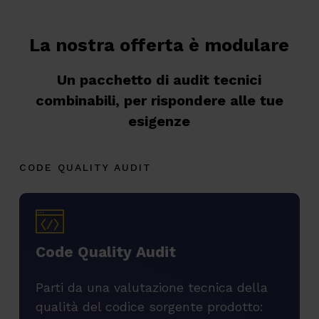
La nostra offerta è modulare
Un pacchetto di audit tecnici
combinabili, per rispondere alle tue
esigenze
CODE QUALITY AUDIT
C
o
d
e
Q
u
a
l
i
t
y
A
u
d
i
t
Parti da una valutazione tecnica della
qualità del codice sorgente prodotto: