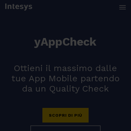
Skip
Men
to
main
content
y
A
p
p
C
h
e
c
k
Ottieni il massimo dalle
tue App Mobile partendo
da un Quality Check
SCOPRI DI PIÙ