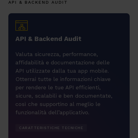
API & BACKEND AUDIT
A
P
I
&
B
a
c
k
e
n
d
A
u
d
i
t
Valuta sicurezza, performance,
affidabilità e documentazione delle
API utilizzate dalla tua app mobile.
Otterrai tutte le informazioni chiave
per rendere le tue API efficienti,
sicure, scalabili e ben documentate,
così che supportino al meglio le
funzionalità dell’applicativo.
CARATTERISTICHE TECNICHE