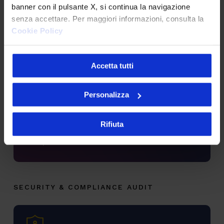
Le app mobile devono sottostare a
banner con il pulsante X, si continua la navigazione
requisiti di accessibilità e le aziende
senza accettare. Per maggiori informazioni, consulta la
sono vincolate al loro rispetto per una
Cookie Policy
piena inclusione dei propri utenti.
Accetta tutti
CARATTERISTICHE TECNICHE
Assessment dei requisiti minimi di
Personalizza
accessibilità
Identificazione delle criticità
Rifiuta
implementative ed elementi limitanti
per l’accessibilità
SECURITY & COMPLIANCE AUDIT