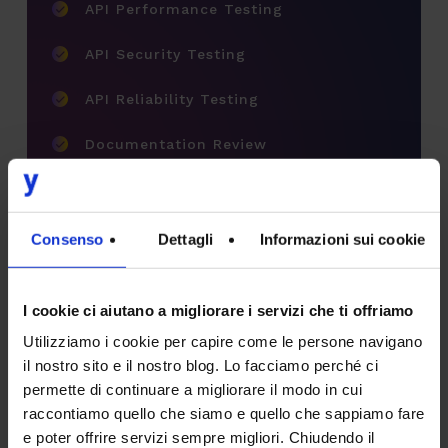
API Performance Testing
API Security Testing
API Reliability Testing
Documentation Review
Contract Testing
Consenso
Dettagli
Informazioni sui cookie
ANALISI DELL'ACCESSIBILITÀ
I cookie ci aiutano a migliorare i servizi che ti offriamo
Utilizziamo i cookie per capire come le persone navigano
il nostro sito e il nostro blog. Lo facciamo perché ci
permette di continuare a migliorare il modo in cui
A
n
a
l
i
s
i
d
e
l
l
'
a
c
c
e
s
s
i
b
i
l
i
t
à
raccontiamo quello che siamo e quello che sappiamo fare
e poter offrire servizi sempre migliori. Chiudendo il