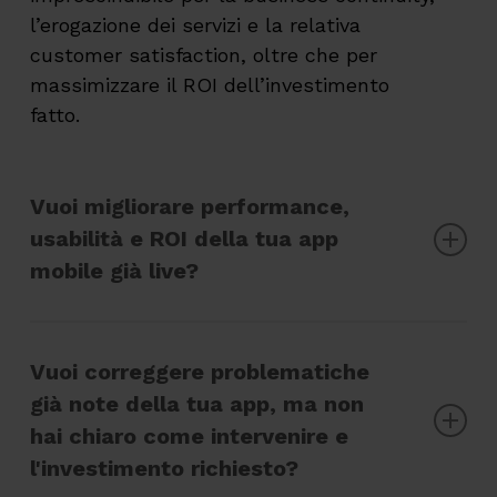
l’erogazione dei servizi e la relativa
customer satisfaction, oltre che per
massimizzare il ROI dell’investimento
fatto.
Vuoi migliorare performance,
usabilità e ROI della tua app
mobile già live?
Nel caso di un’azienda che ha necessità di
migliorare le performance, l’usabilità, la
Vuoi correggere problematiche
sicurezza, la visibilità o la monetizzazione di
già note della tua app, ma non
un’applicazione mobile già pubblicata negli
hai chiaro come intervenire e
store, un Mobile App Quality Check aiuta a
l'investimento richiesto?
risolvere i problemi segnalati dai feedback,