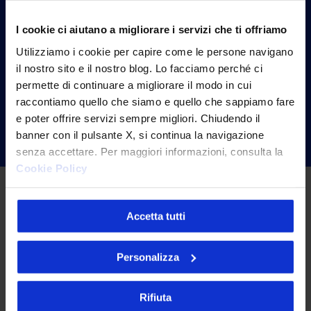
I cookie ci aiutano a migliorare i servizi che ti offriamo
Il cliente digitale che ha nel prezzo
il driver di acquisto
è decisamente
Utilizziamo i cookie per capire come le persone navigano
il nostro sito e il nostro blog. Lo facciamo perché ci
molto infedele: riconquistarlo può
permette di continuare a migliorare il modo in cui
essere veramente difficile e imporrà
raccontiamo quello che siamo e quello che sappiamo fare
un costo di riacquisizione molto
e poter offrire servizi sempre migliori. Chiudendo il
elevato.
banner con il pulsante X, si continua la navigazione
senza accettare. Per maggiori informazioni, consulta la
Cookie Policy
Test pricing e leadership di
mercato
Accetta tutti
Impostare strategie di prezzo su
Personalizza
catergorie e prodotti permette di
ottiizzare il profitto.
Rifiuta