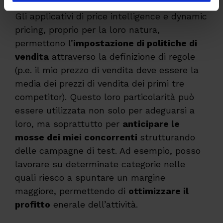
Gli applicativi di price intelligence e dynamic
pricing, proprio per la loro natura,
permettono l’
impostazione di politiche di
vendita
attraverso la definizione di regole
(p.e. il mio prezzo di vendita deve essere la
media dei prezzi di vendita dei primi tre
competitor). Questo loro particolarità può
essere utilizzata non solo per adeguarsi a
loro, ma soprattutto per
anticipare le
mosse dei miei concorrenti
strutturando
delle campagne di test. Ad esempio, posso
lavorare su determinate categorie nelle
quali riesco a spuntare un margine
maggiore, permettendo di
ottimizzare il
profitto
enerale dell’attività.