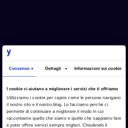
Consenso
Dettagli
Informazioni sui cookie
Mobile
App
I cookie ci aiutano a migliorare i servizi che ti offriamo
Development
Utilizziamo i cookie per capire come le persone navigano
il nostro sito e il nostro blog. Lo facciamo perché ci
permette di continuare a migliorare il modo in cui
Progettiamo
e
sviluppiamo
app
mobile
raccontiamo quello che siamo e quello che sappiamo fare
performanti
e
sicure,
disegnate
per
e poter offrire servizi sempre migliori. Chiudendo il