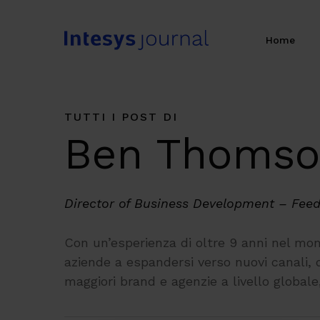
Skip
to
Home
main
content
TUTTI I POST DI
Ben Thoms
Director of Business Development – Fee
Con un’esperienza di oltre 9 anni nel mond
aziende a espandersi verso nuovi canali, d
maggiori brand e agenzie a livello global