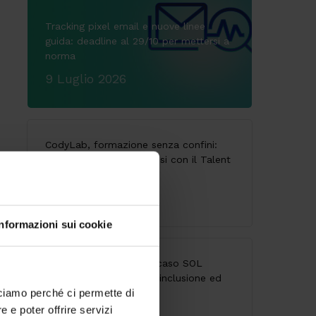
Tracking pixel email e nuove linee
guida: deadline al 29/10 per mettersi a
norma
9 Luglio 2026
CodyLab, formazione senza confini:
Italia e Camerun connessi con il Talent
Accelerator Program
25 Giugno 2026
Informazioni sui cookie
Accessibilità digitale: il caso SOL
Veritas tra innovazione, inclusione ed
cciamo perché ci permette di
esperienza utente
 e poter offrire servizi
9 Giugno 2026