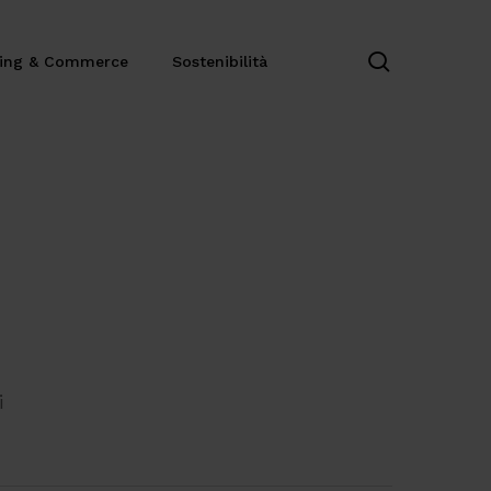
search
ting & Commerce
Sostenibilità
i