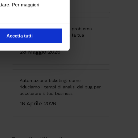
ttare. Per maggiori
API senza governance: il problema
invisibile che indebolisce la tua
Accetta tutti
architettura
28 Maggio 2026
Automazione ticketing: come
riduciamo i tempi di analisi dei bug per
accelerare il tuo business
16 Aprile 2026