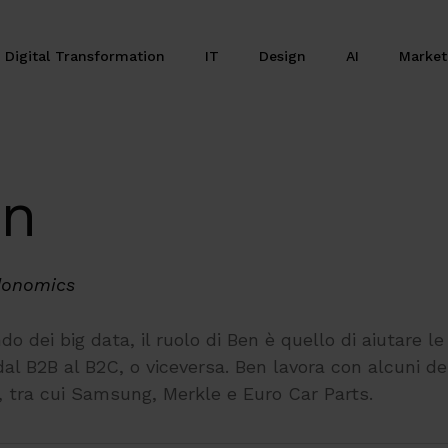
Digital Transformation
IT
Design
AI
Marke
on
donomics
o dei big data, il ruolo di Ben è quello di aiutare le
al B2B al B2C, o viceversa. Ben lavora con alcuni de
e, tra cui Samsung, Merkle e Euro Car Parts.