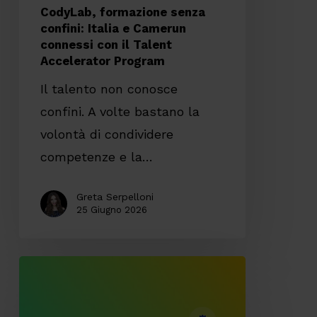
il
CodyLab, formazione senza
Talent
confini: Italia e Camerun
connessi con il Talent
Accelerator
Accelerator Program
Program
Il talento non conosce
confini. A volte bastano la
volontà di condividere
competenze e la…
Greta Serpelloni
25 Giugno 2026
ESG
management:
l’importanza