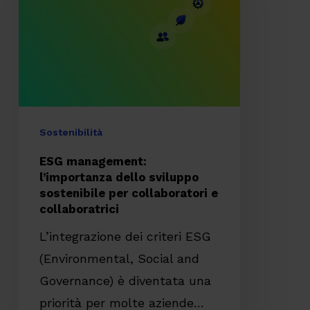
dello
sviluppo
sostenibile
per
collaboratori
e
Sostenibilità
collaboratrici
ESG management:
l’importanza dello sviluppo
sostenibile per collaboratori e
collaboratrici
L’integrazione dei criteri ESG
(Environmental, Social and
Governance) è diventata una
priorità per molte aziende…