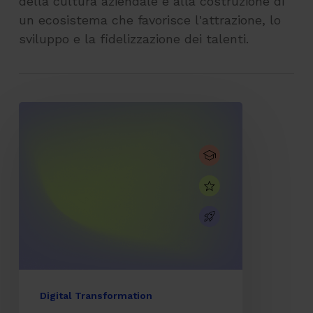
della cultura aziendale e alla costruzione di
un ecosistema che favorisce l'attrazione, lo
sviluppo e la fidelizzazione dei talenti.
CodyLab,
formazione
senza
confini:
Italia
e
Camerun
connessi
con
Digital Transformation