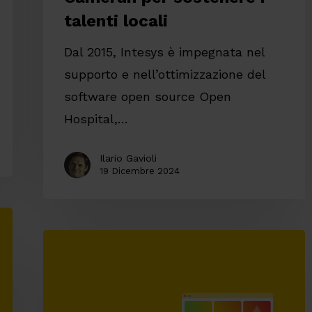
locali
talenti locali
Dal 2015, Intesys è impegnata nel
supporto e nell’ottimizzazione del
software open source Open
Hospital,…
Ilario Gavioli
19 Dicembre 2024
Risk
assessment
per
lo