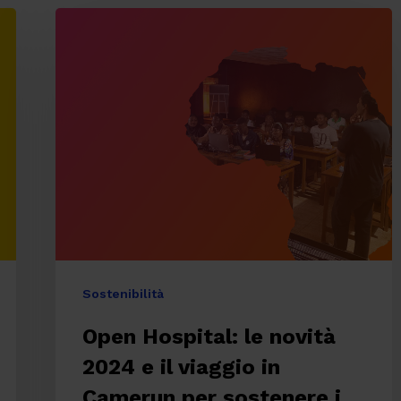
Open
Hospital:
le
novità
2024
e
il
viaggio
in
Camerun
Sostenibilità
per
Open Hospital: le novità
sostenere
re
2024 e il viaggio in
i
talenti
Camerun per sostenere i