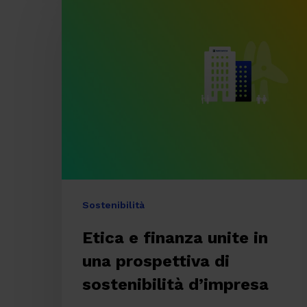
e
finanza
unite
in
una
prospettiva
di
sostenibilità
d’impresa
Sostenibilità
Etica e finanza unite in
una prospettiva di
sostenibilità d’impresa