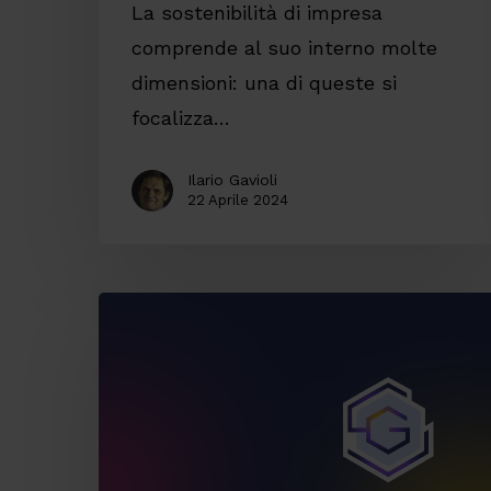
La sostenibilità di impresa
comprende al suo interno molte
dimensioni: una di queste si
focalizza…
Ilario Gavioli
22 Aprile 2024
Servizi
gestiti
per
evolvere
la
tua