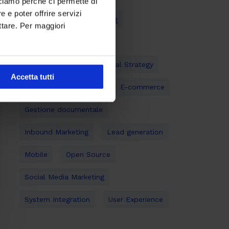
cciamo perché ci permette di
 e poter offrire servizi
API
Content Marketing
ttare. Per maggiori
Customer Experience
Digital Marketing
Digital Strategy
Accetta tutti
Digital Transformation
E-commerce
Gestione documentale
Inbound Marketing
Lead generation
Mobile
Open Source
Social Media Marketing
System Integration
User Experience