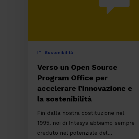
Office
per
accelerare
l’innovazione
e
IT
Sostenibilità
la
Verso un Open Source
sostenibilità
Program Office per
accelerare l’innovazione e
la sostenibilità
Fin dalla nostra costituzione nel
1995, noi di Intesys abbiamo sempre
creduto nel potenziale del…