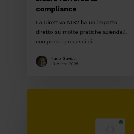
compliance
La Direttiva NIS2 ha un impatto
diretto su molte pratiche aziendali,
compresi i processi di…
Ilario Gavioli
13 Marzo 2025
Verso
un
Open
Source
Program