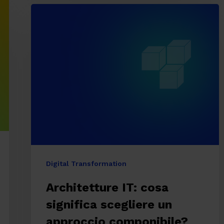
Architetture
IT:
cosa
significa
scegliere
un
approccio
componibile?
Digital Transformation
Architetture IT: cosa
significa scegliere un
approccio componibile?