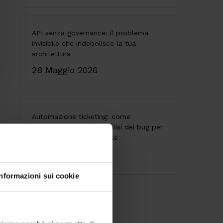
API senza governance: il problema
invisibile che indebolisce la tua
architettura
28 Maggio 2026
Automazione ticketing: come
riduciamo i tempi di analisi dei bug per
accelerare il tuo business
16 Aprile 2026
Informazioni sui cookie
Tag più utilizzati