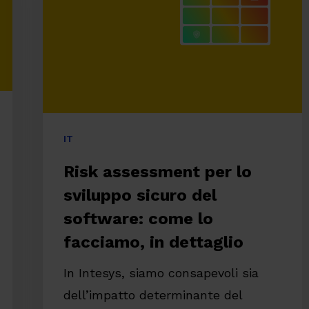
sviluppo
sicuro
del
software:
come
lo
IT
facciamo,
Risk assessment per lo
in
sviluppo sicuro del
dettaglio
software: come lo
facciamo, in dettaglio
In Intesys, siamo consapevoli sia
dell’impatto determinante del