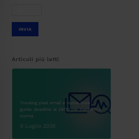
Articoli più letti
Tracking pixel email e nuove linee
guida: deadline al 29/10 per mettersi a
norma
9 Luglio 2026