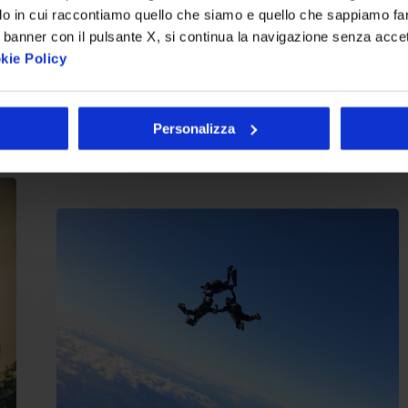
per la sua capacita di offrire
do in cui raccontiamo quello che siamo e quello che sappiamo fare
funzionalita quali gestione
 banner con il pulsante X, si continua la navigazione senza acce
kie Policy
multisite,…
Intesys
Personalizza
12 Maggio 2015
Videoconferenza
in
cloud