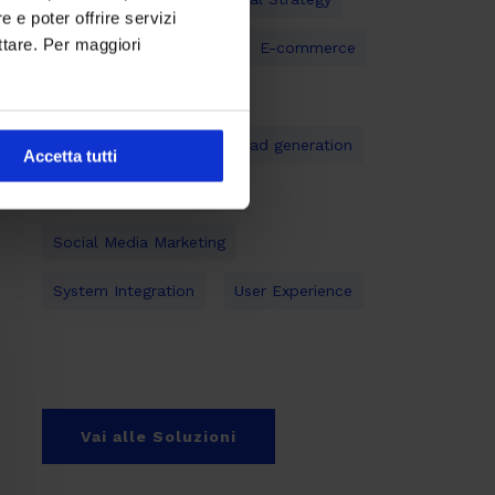
 e poter offrire servizi
ttare. Per maggiori
Digital Transformation
E-commerce
Gestione documentale
Inbound Marketing
Lead generation
Accetta tutti
Mobile
Open Source
Social Media Marketing
System Integration
User Experience
Vai alle Soluzioni