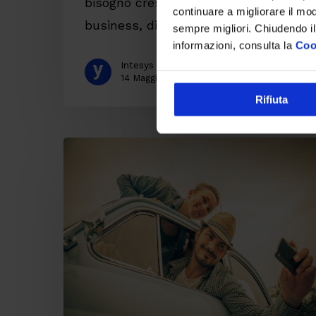
bisogno crescente di presidiare il
continuare a migliorare il mo
business, di…
sempre migliori. Chiudendo il
informazioni, consulta la
Coo
Intesys
14 Maggio 2015
Rifiuta
Nuovo
algoritmo
Facebook:
pochi
amici,
ma
buoni.