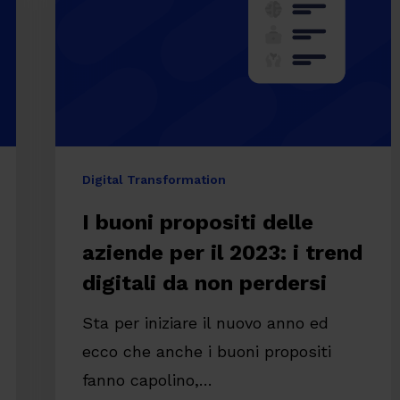
aziende
per
il
2023:
i
trend
Digital Transformation
digitali
I buoni propositi delle
da
aziende per il 2023: i trend
non
perdersi
digitali da non perdersi
Sta per iniziare il nuovo anno ed
re
ecco che anche i buoni propositi
fanno capolino,…