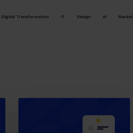
Digital Transformation
IT
Design
AI
Marke
I
buoni
propositi
delle