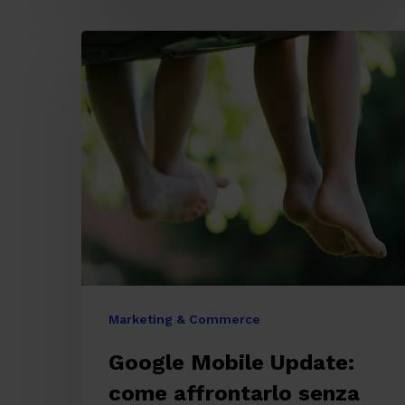
Google
Mobile
Update:
come
affrontarlo
senza
ansie
Marketing & Commerce
Google Mobile Update:
come affrontarlo senza