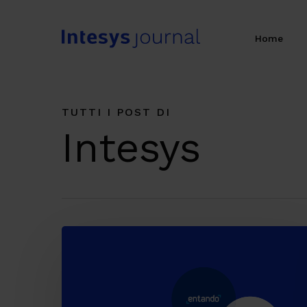
Skip
to
Home
main
content
TUTTI I POST DI
Intesys
Apertura
e
componibilità:
la