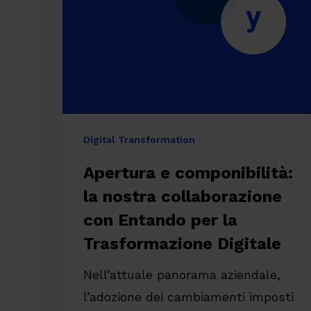
nostra
collaborazione
con
Entando
per
la
Digital Transformation
Trasformazione
Apertura e componibilità:
Digitale
la nostra collaborazione
con Entando per la
Trasformazione Digitale
Premi invio per cercare o ESC per chiude
Nell’attuale panorama aziendale,
l’adozione dei cambiamenti imposti