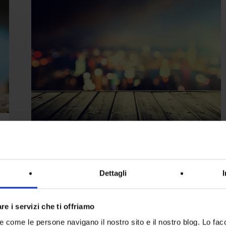
as
a
Platform,
ecco
il
perché!
IT
Liferay as a Platform,
Dettagli
ecco il perché!
re i servizi che ti offriamo
Già affermatosi come portal server
re come le persone navigano il nostro sito e il nostro blog. Lo fa