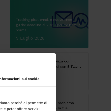
Tracking pixel email e nuove linee
guida: deadline al 29/10 per mettersi a
norma
9 Luglio 2026
CodyLab, formazione senza confini:
Italia e Camerun connessi con il Talent
Accelerator Program
Informazioni sui cookie
25 Giugno 2026
API senza governance: il problema
cciamo perché ci permette di
invisibile che indebolisce la tua
 e poter offrire servizi