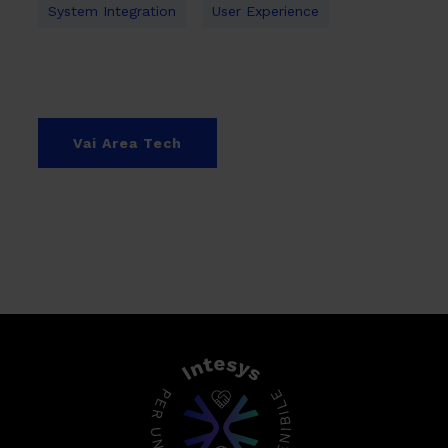
System Integration
User Experience
Vai Area Tech