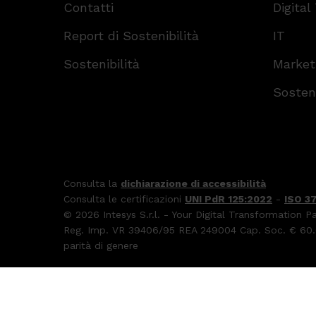
Contatti
Digital
Report di Sostenibilità
IT
Sostenibilità
Market
Sosteni
Consulta la
dichiarazione di accessibilità
Consulta le certificazioni
UNI PdR 125:2022
-
ISO 3
© 2026 Intesys S.r.l. - Your Digital Transformation P
Reg. Imp. VR 39406/95 REA 249004 Cap. Soc. € 60.0
parità di genere