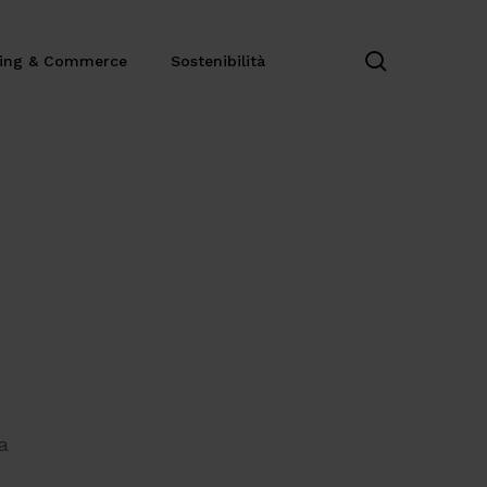
search
ting & Commerce
Sostenibilità
a