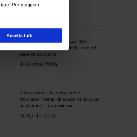
architettura
ttare. Per maggiori
28 Maggio 2026
Accetta tutti
Accessibilità digitale: il caso SOL
Veritas tra innovazione, inclusione ed
esperienza utente
9 Giugno 2026
Automazione ticketing: come
riduciamo i tempi di analisi dei bug per
accelerare il tuo business
16 Aprile 2026