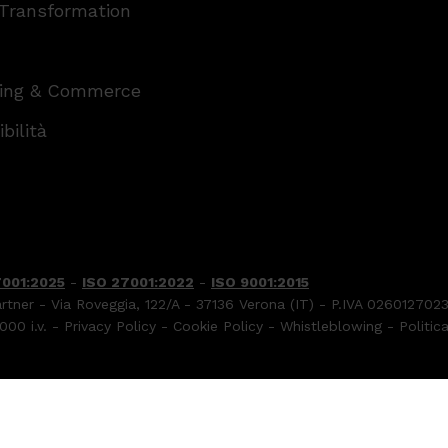
 Transformation
ing & Commerce
bilità
7001:2025
-
ISO 27001:2022
-
ISO 9001:2015
artner - Via Roveggia, 122/A - 37136 Verona (IT) - P.IVA 026012702
00 i.v. -
Privacy Policy
-
Cookie Policy
-
Whistleblowing
-
Politic