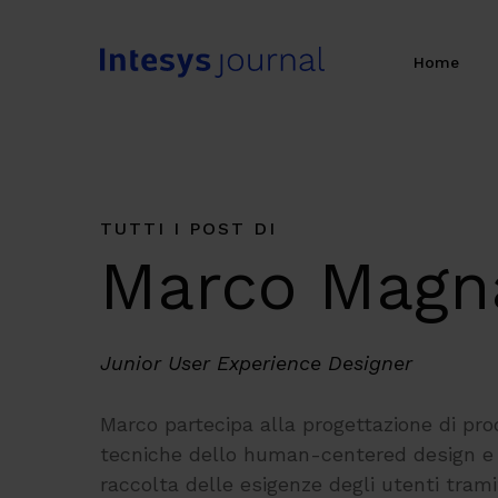
Skip
to
Home
main
content
TUTTI I POST DI
Marco Magn
Junior User Experience Designer
Marco partecipa alla progettazione di prodo
tecniche dello human-centered design e d
raccolta delle esigenze degli utenti trami