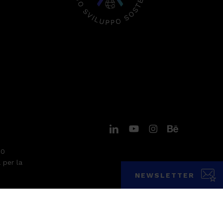
linkedin
youtube
instagram
behance
30
a per la
NEWSLETTER