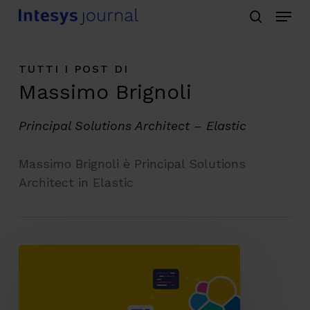
Menu
Skip
search
to
main
TUTTI I POST DI
content
Massimo Brignoli
Principal Solutions Architect – Elastic
Massimo Brignoli è Principal Solutions
Architect in Elastic
Non
esiste
evoluzione