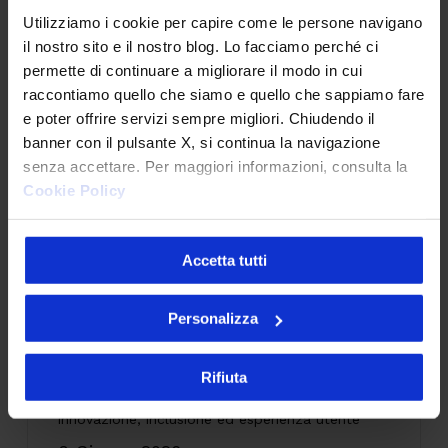
Utilizziamo i cookie per capire come le persone navigano
il nostro sito e il nostro blog. Lo facciamo perché ci
CodyLab, formazione senza confini: Italia e
permette di continuare a migliorare il modo in cui
Camerun connessi con il Talent Accelerator
raccontiamo quello che siamo e quello che sappiamo fare
Program
e poter offrire servizi sempre migliori. Chiudendo il
25 Giugno 2026
banner con il pulsante X, si continua la navigazione
senza accettare. Per maggiori informazioni, consulta la
Cookie Policy
API senza governance: il problema invisibile che
Accetta tutti
indebolisce la tua architettura
28 Maggio 2026
Personalizza
Rifiuta
Accessibilità digitale: il caso SOL Veritas tra
innovazione, inclusione ed esperienza utente