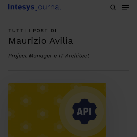
Menu
Skip
search
to
main
TUTTI I POST DI
content
Maurizio Avilia
Project Manager e IT Architect
IT
Governance
per
delle
API
immortali