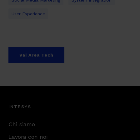
Social Media Marketing
System Integration
User Experience
Vai Area Tech
INTESYS
Chi siamo
Lavora con noi