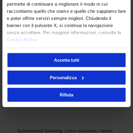
permette di continuare a migliorare il modo in cui
25 Giugno 2026
raccontiamo quello che siamo e quello che sappiamo fare
e poter offrire servizi sempre migliori. Chiudendo il
banner con il pulsante X, si continua la navigazione
senza accettare. Per maggiori informazioni, consulta la
Accessibilità digitale: il caso SOL Veritas tra
Cookie Policy
innovazione, inclusione ed esperienza utente
9 Giugno 2026
Accetta tutti
Personalizza
API senza governance: il problema invisibile che
indebolisce la tua architettura
Rifiuta
28 Maggio 2026
Automazione ticketing: come riduciamo i tempi