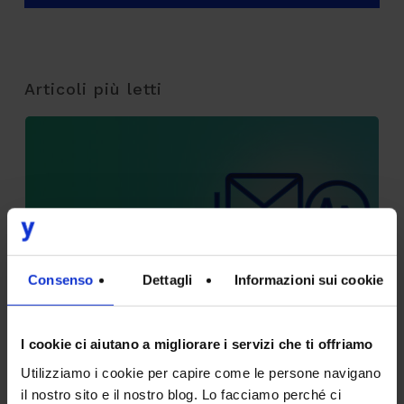
Articoli più letti
Tracking pixel email e nuove linee guida:
deadline al 29/10 per mettersi a norma
9 Luglio 2026
Consenso
Dettagli
Informazioni sui cookie
I cookie ci aiutano a migliorare i servizi che ti offriamo
CodyLab, formazione senza confini: Italia e
Utilizziamo i cookie per capire come le persone navigano
Camerun connessi con il Talent Accelerator
il nostro sito e il nostro blog. Lo facciamo perché ci
Program