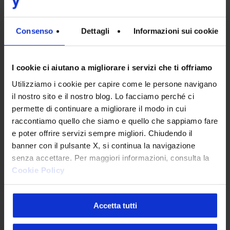
l’Identity
si
Consenso
Dettagli
Informazioni sui cookie
evolve
I cookie ci aiutano a migliorare i servizi che ti offriamo
Utilizziamo i cookie per capire come le persone navigano
Design
il nostro sito e il nostro blog. Lo facciamo perché ci
permette di continuare a migliorare il modo in cui
Google: nuovo logo, l’Identity
raccontiamo quello che siamo e quello che sappiamo fare
si evolve
e poter offrire servizi sempre migliori. Chiudendo il
Come evolve la
banner con il pulsante X, si continua la navigazione
senza accettare. Per maggiori informazioni, consulta la
comunicazione, così deve
Cookie Policy
mutare la creazione di nuovi
prodotti ed esperienze. Ecco…
Accetta tutti
Sabrina Lucchese