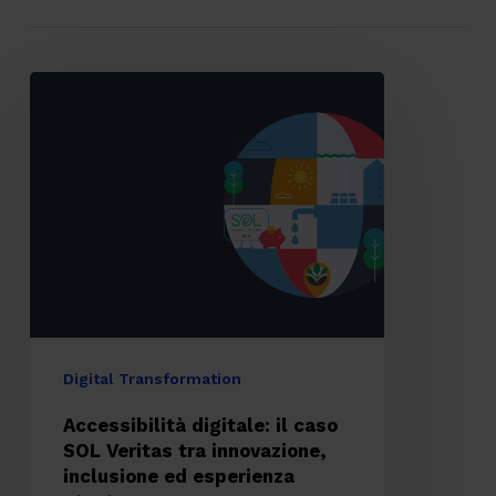
Accessibilità
digitale:
il
caso
SOL
Veritas
tra
innovazione,
inclusione
Digital Transformation
ed
Accessibilità digitale: il caso
esperienza
SOL Veritas tra innovazione,
inclusione ed esperienza
utente