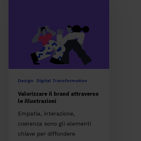
il
brand
attraverso
le
illustrazioni
Design
Digital Transformation
Valorizzare il brand attraverso
le illustrazioni
Empatia, interazione,
coerenza sono gli elementi
chiave per diffondere