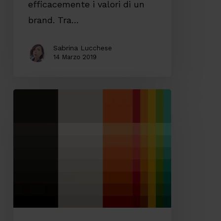
efficacemente i valori di un
brand. Tra…
Sabrina Lucchese
14 Marzo 2019
All’inizio
erano
due
cerchi
chiusi…