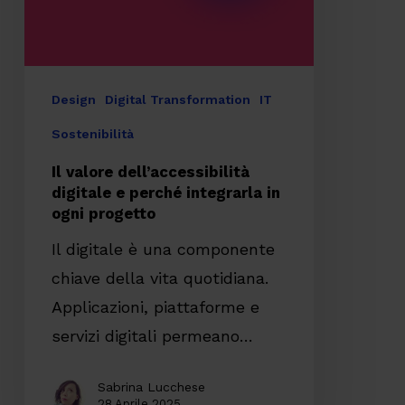
perché
integrarla
in
ogni
Design
Digital Transformation
IT
progetto
Sostenibilità
Il valore dell’accessibilità
digitale e perché integrarla in
ogni progetto
Il digitale è una componente
chiave della vita quotidiana.
Applicazioni, piattaforme e
servizi digitali permeano…
Sabrina Lucchese
28 Aprile 2025