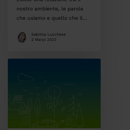
nostro ambiente, le parole
che usiamo e quello che il…
Sabrina Lucchese
2 Marzo 2023
Rinnovare
la
Digital
Brand
Identity:
il
caso
della