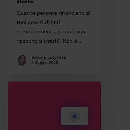
utente
Quante persone rinunciano ai
tuoi servizi digitali
semplicemente perché non
riescono a usarli? Non è…
Sabrina Lucchese
9 Giugno 2026
Il
valore
dell’accessibilità
digitale
e