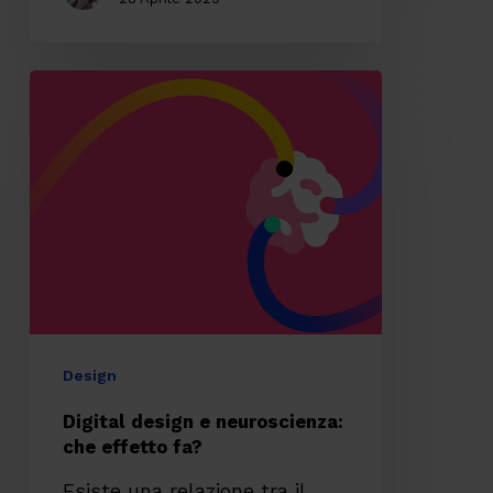
Digital
design
e
neuroscienza:
che
effetto
fa?
Design
Digital design e neuroscienza:
che effetto fa?
Esiste una relazione tra il