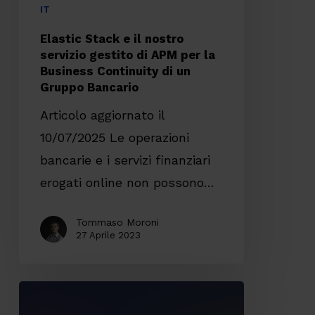
APM
IT
per
Elastic Stack e il nostro
la
servizio gestito di APM per la
Business Continuity di un
Business
Gruppo Bancario
Continuity
Articolo aggiornato il
di
10/07/2025 Le operazioni
un
bancarie e i servizi finanziari
Gruppo
erogati online non possono…
Bancario
Tommaso Moroni
27 Aprile 2023
Evitare
i