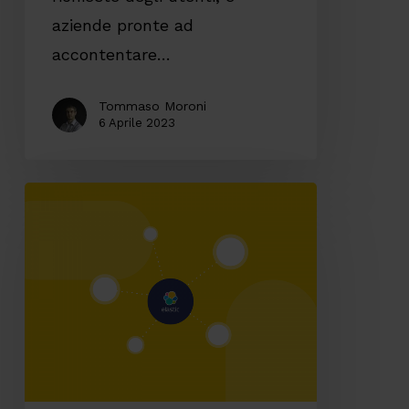
aziende pronte ad
accontentare…
Tommaso Moroni
6 Aprile 2023
Elastic
Stack:
in
quali
contesti
utilizzarlo?