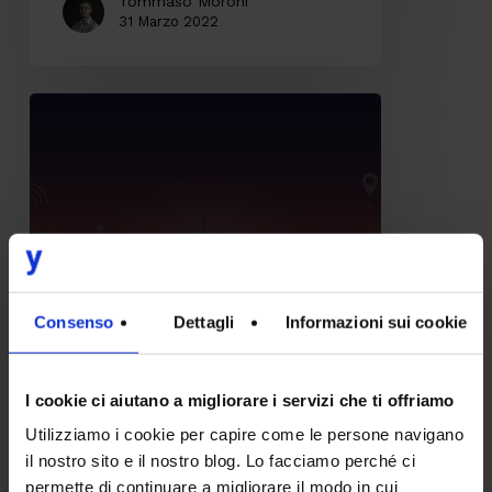
Tommaso Moroni
31 Marzo 2022
Implementare
Fast
Data,
come
e
quando?
Ecco
Consenso
Dettagli
Informazioni sui cookie
perché
iniziare
IT
I cookie ci aiutano a migliorare i servizi che ti offriamo
da
Utilizziamo i cookie per capire come le persone navigano
Implementare Fast Data,
un
il nostro sito e il nostro blog. Lo facciamo perché ci
come e quando? Ecco perché
permette di continuare a migliorare il modo in cui