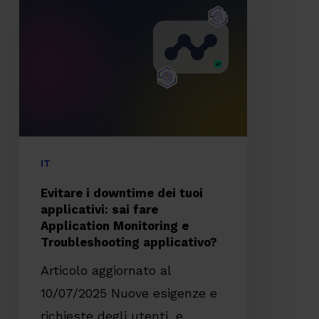
downtime
dei
tuoi
applicativi:
sai
fare
Application
IT
Monitoring
Evitare i downtime dei tuoi
e
applicativi: sai fare
Application Monitoring e
Troubleshooting
Troubleshooting applicativo?
applicativo?
Articolo aggiornato al
10/07/2025 Nuove esigenze e
richieste degli utenti, e