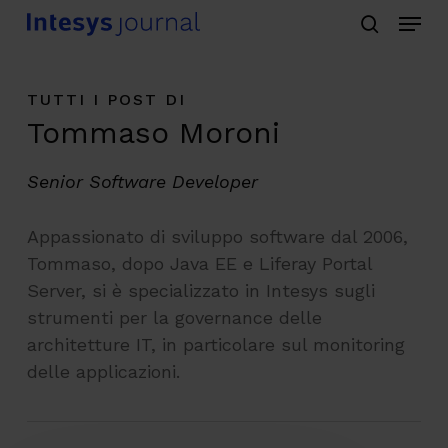
Menu
Skip
search
to
main
TUTTI I POST DI
content
Tommaso Moroni
Senior Software Developer
Appassionato di sviluppo software dal 2006,
Tommaso, dopo Java EE e Liferay Portal
Server, si è specializzato in Intesys sugli
strumenti per la governance delle
architetture IT, in particolare sul monitoring
delle applicazioni.