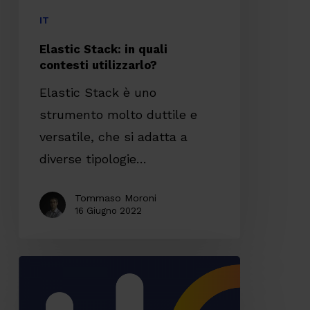
IT
Elastic Stack: in quali
contesti utilizzarlo?
Elastic Stack è uno
strumento molto duttile e
versatile, che si adatta a
diverse tipologie…
Tommaso Moroni
16 Giugno 2022
Observability:
le