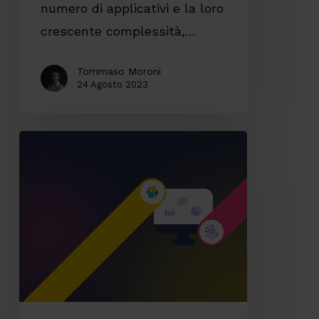
numero di applicativi e la loro
crescente complessità,…
Tommaso Moroni
24 Agosto 2023
Elastic
Stack
e
il
nostro
servizio
gestito
di