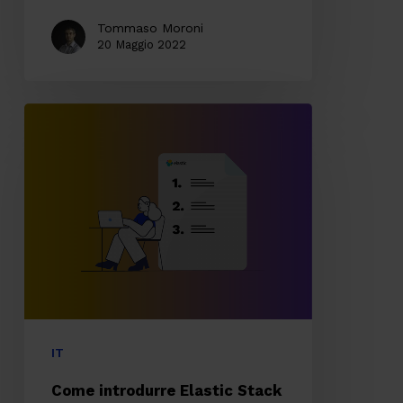
Tommaso Moroni
20 Maggio 2022
Come
introdurre
Elastic
Stack
in
azienda:
i
primi
passi
IT
da
Come introdurre Elastic Stack