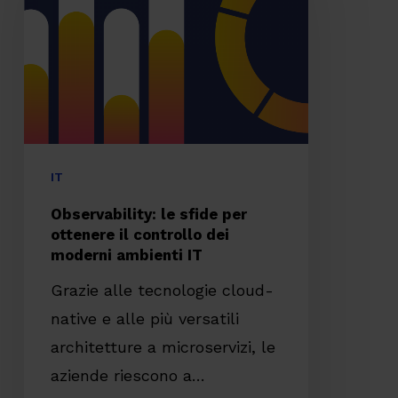
sfide
per
ottenere
il
controllo
dei
moderni
IT
ambienti
Observability: le sfide per
IT
ottenere il controllo dei
moderni ambienti IT
Grazie alle tecnologie cloud-
native e alle più versatili
architetture a microservizi, le
aziende riescono a…