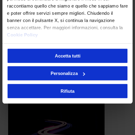
iniziare da un PoC
PoC
raccontiamo quello che siamo e quello che sappiamo fare
Oggi l’abilità di un’azienda di
e poter offrire servizi sempre migliori. Chiudendo il
banner con il pulsante X, si continua la navigazione
digitalizzarsi velocemente e di
senza accettare. Per maggiori informazioni, consulta la
sviluppare servizi utili a
Cookie Policy
rispondere alle…
Accetta tutti
Tommaso Moroni
23 Settembre 2021
Personalizza
Realizzare
Rifiuta
un’Architettura
Event-
driven
con