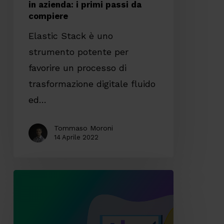
compiere
in azienda: i primi passi da
compiere
Elastic Stack è uno
strumento potente per
favorire un processo di
trasformazione digitale fluido
ed…
Tommaso Moroni
14 Aprile 2022
Observability
vs
monitoring: