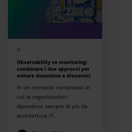
combinare
i
due
approcci
per
evitare
IT
downtime
Observability vs monitoring:
e
combinare i due approcci per
evitare downtime e disservizi
disservizi
In un contesto complesso in
cui le organizzazioni
dipendono sempre di più da
architetture IT…