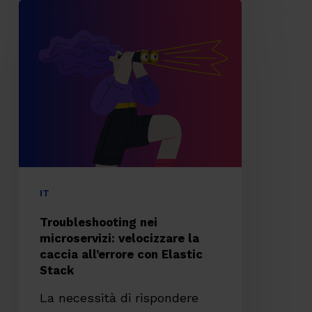
Troubleshooting
nei
microservizi:
velocizzare
la
caccia
all’errore
con
Elastic
IT
Stack
Troubleshooting nei
microservizi: velocizzare la
caccia all’errore con Elastic
Stack
La necessità di rispondere