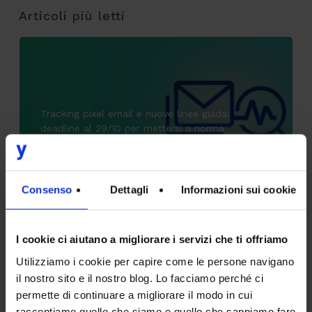
Articoli più letti
Tracking pixel email e nuove linee guida:
deadline al 29/10 per mettersi a norma
9 Luglio 2026
Consenso
Dettagli
Informazioni sui cookie
CodyLab, formazione senza confini: Italia e
Camerun connessi con il Talent Accelerator
I cookie ci aiutano a migliorare i servizi che ti offriamo
Program
Utilizziamo i cookie per capire come le persone navigano
25 Giugno 2026
il nostro sito e il nostro blog. Lo facciamo perché ci
permette di continuare a migliorare il modo in cui
raccontiamo quello che siamo e quello che sappiamo fare