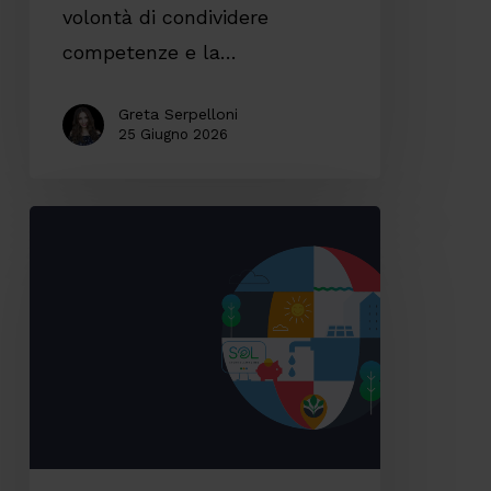
volontà di condividere
competenze e la…
Greta Serpelloni
25 Giugno 2026
Accessibilità
digitale:
il
caso
SOL
Veritas
tra
innovazione,