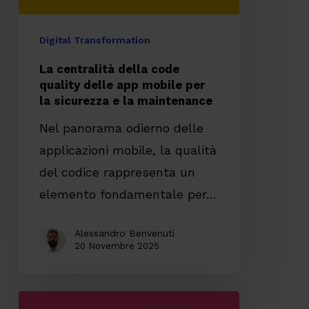
mobile
per
Digital Transformation
la
La centralità della code
sicurezza
quality delle app mobile per
la sicurezza e la maintenance
e
la
Nel panorama odierno delle
maintenance
applicazioni mobile, la qualità
del codice rappresenta un
elemento fondamentale per…
Alessandro Benvenuti
20 Novembre 2025
Progettare