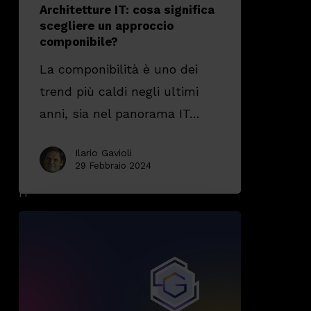
Architetture IT: cosa significa
scegliere un approccio
componibile?
La componibilità è uno dei
trend più caldi negli ultimi
anni, sia nel panorama IT…
Ilario Gavioli
29 Febbraio 2024
Servizi
gestiti
per
evolvere
la