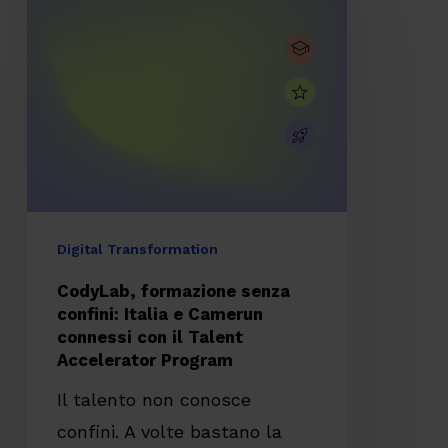
formazione
senza
confini:
Italia
e
Camerun
connessi
con
Digital Transformation
il
CodyLab, formazione senza
Talent
confini: Italia e Camerun
connessi con il Talent
Accelerator
Accelerator Program
Program
Il talento non conosce
confini. A volte bastano la