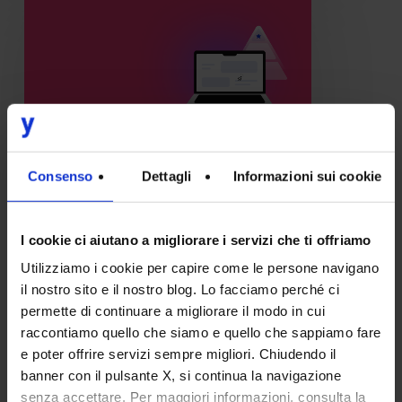
siti
web
che
convertono:
il
nostro
Consenso
Dettagli
Informazioni sui cookie
metodo
per
Design
Digital Transformation
I cookie ci aiutano a migliorare i servizi che ti offriamo
creare
Progettare siti web che
Utilizziamo i cookie per capire come le persone navigano
valore
convertono: il nostro metodo
il nostro sito e il nostro blog. Lo facciamo perché ci
per creare valore
permette di continuare a migliorare il modo in cui
raccontiamo quello che siamo e quello che sappiamo fare
Oggi, progettare un sito web
e poter offrire servizi sempre migliori. Chiudendo il
aziendale è un’attività molto
banner con il pulsante X, si continua la navigazione
diversa rispetto a qualche
senza accettare. Per maggiori informazioni, consulta la