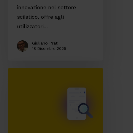
innovazione nel settore
sciistico, offre agli
utilizzatori…
Giuliano Prati
18 Dicembre 2025
La
centralità
della
code
quality
delle
app