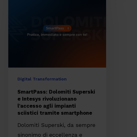
Dolomiti
Superski
e
Intesys
rivoluzionano
l’accesso
agli
impianti
Digital Transformation
sciistici
SmartPass: Dolomiti Superski
tramite
e Intesys rivoluzionano
l’accesso agli impianti
smartphone
sciistici tramite smartphone
Dolomiti Superski, da sempre
sinonimo di eccellenza e