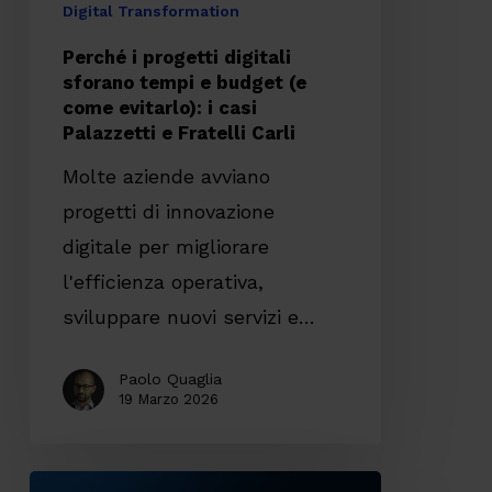
(e
Digital Transformation
come
Perché i progetti digitali
evitarlo):
sforano tempi e budget (e
come evitarlo): i casi
i
Palazzetti e Fratelli Carli
casi
Molte aziende avviano
Palazzetti
progetti di innovazione
e
digitale per migliorare
Fratelli
l'efficienza operativa,
Carli
sviluppare nuovi servizi e…
Paolo Quaglia
19 Marzo 2026
SmartPass: