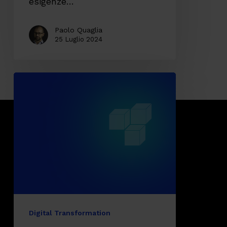
esigenze…
Paolo Quaglia
25 Luglio 2024
Architetture
IT:
cosa
significa
scegliere
un
approccio
componibile?
Digital Transformation