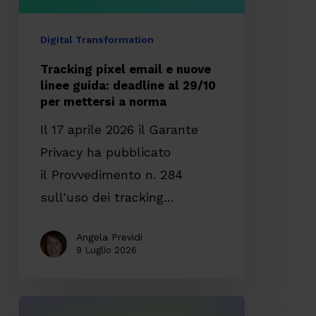
deadline
al
Digital Transformation
29/10
Tracking pixel email e nuove
per
linee guida: deadline al 29/10
per mettersi a norma
mettersi
a
Il 17 aprile 2026 il Garante
norma
Privacy ha pubblicato
il Provvedimento n. 284
sull'uso dei tracking…
Angela Previdi
9 Luglio 2026
CodyLab,