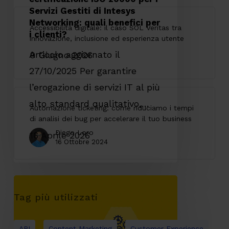
Servizi Gestiti di Intesys
di
Networking: quali benefici per
Intesys
i clienti?
Networking:
Articolo aggiornato il
quali
27/10/2025 Per garantire
benefici
l’erogazione di servizi IT al più
per
alto standard qualitativo,…
i
clienti?
Diego Loro
16 Ottobre 2024
Composable
Architecture:
un