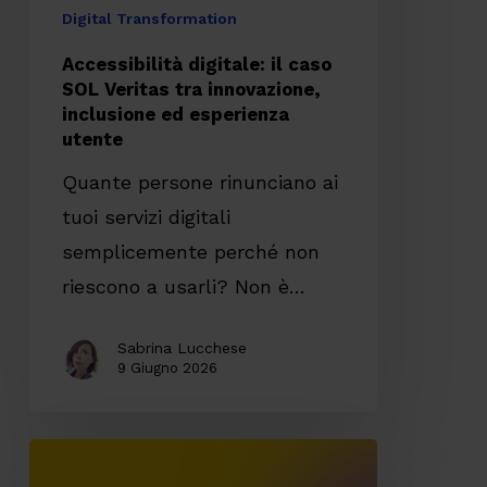
inclusione
Digital Transformation
ed
Accessibilità digitale: il caso
esperienza
SOL Veritas tra innovazione,
inclusione ed esperienza
utente
utente
Quante persone rinunciano ai
tuoi servizi digitali
semplicemente perché non
riescono a usarli? Non è…
Sabrina Lucchese
9 Giugno 2026
API