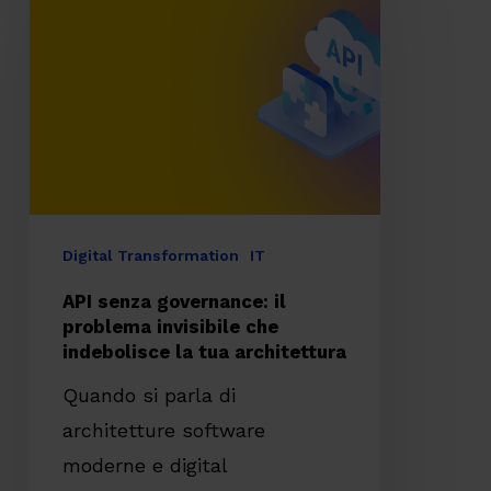
senza
governance:
il
problema
invisibile
che
indebolisce
la
Digital Transformation
IT
tua
API senza governance: il
architettura
problema invisibile che
indebolisce la tua architettura
Quando si parla di
architetture software
moderne e digital