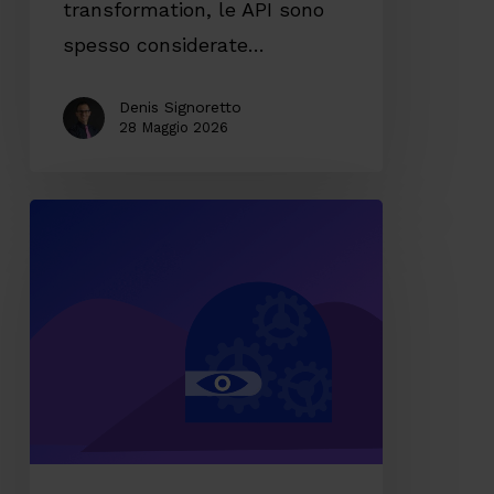
transformation, le API sono
spesso considerate…
Denis Signoretto
28 Maggio 2026
Perché
i
progetti
digitali
sforano
tempi
e
budget