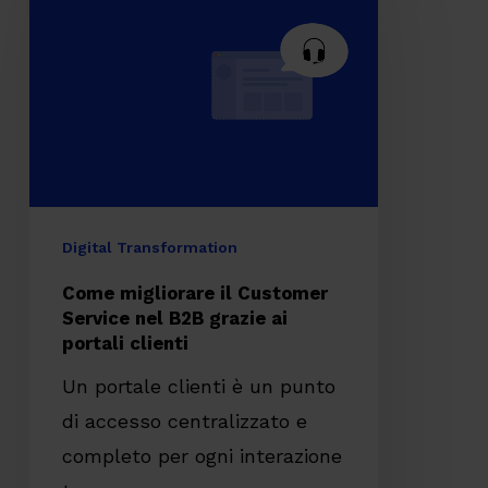
il
Customer
Service
nel
B2B
grazie
ai
Digital Transformation
portali
Come migliorare il Customer
clienti
Service nel B2B grazie ai
portali clienti
Un portale clienti è un punto
di accesso centralizzato e
completo per ogni interazione