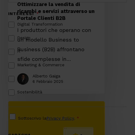
Ottimizzare la vendita di
Clienti
ricambi e servizi attraverso un
Portale Clienti B2B
B2B
I produttori che operano con
un modello Business to
Business (B2B) affrontano
sfide complesse in…
Alberto Gaiga
6 Febbraio 2025
Digitalizzare
il
processo
di