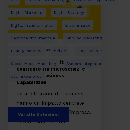
confronto
tra
microservizi
e
Packaged
Business
Digital Transformation
IT
Capabilities
Composable Architecture: un
confronto tra microservizi e
Packaged Business
Capabilities
Le applicazioni di business
hanno un impatto centrale
sulla competitività d’impresa.
Poterle adattare alle