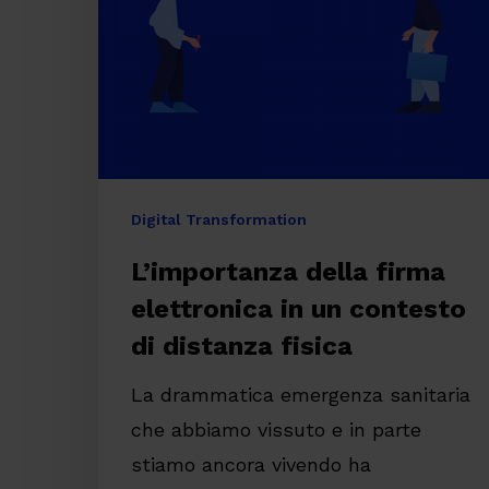
in
un
contesto
di
distanza
fisica
Digital Transformation
L’importanza della firma
elettronica in un contesto
di distanza fisica
La drammatica emergenza sanitaria
che abbiamo vissuto e in parte
Premi invio per cercare o ESC per chiude
stiamo ancora vivendo ha