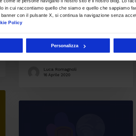
re come le persone navigano il nostro sito e il nostro blog. Lo fa
sicurezza
do in cui raccontiamo quello che siamo e quello che sappiamo fare
 banner con il pulsante X, si continua la navigazione senza acce
In un contesto di distanza fisica,
kie Policy
come quello indotto dall’emergenza
COVID-19, la digitalizzazione dei
Personalizza
processi…
Luca Romagnoli
16 Aprile 2020
Come
la
intranet
può