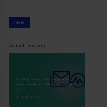
Articoli più letti
Tracking pixel email e nuove linee
guida: deadline al 29/10 per mettersi a
norma
9 Luglio 2026