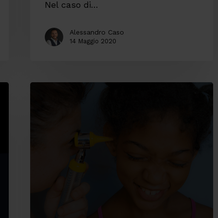
Nel caso di…
Alessandro Caso
14 Maggio 2020
Software
open
source,
una
scelta
di
valore
sostenibile.
Il