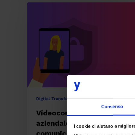
Videoconferenza
aziendale:
non
solo
comunicazione,
ma
anche
privacy
Digital Transformation
IT
Consenso
Videoconferenza
aziendale: non solo
I cookie ci aiutano a migliora
comunicazione, ma anche