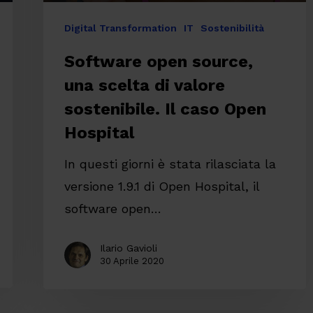
caso
Digital Transformation
IT
Sostenibilità
Open
Software open source,
Hospital
una scelta di valore
sostenibile. Il caso Open
Hospital
In questi giorni è stata rilasciata la
versione 1.9.1 di Open Hospital, il
software open…
Ilario Gavioli
30 Aprile 2020