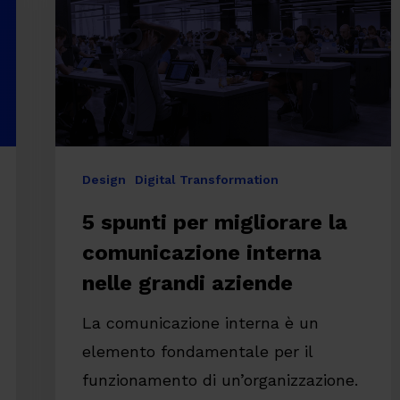
la
comunicazione
interna
nelle
grandi
aziende
Design
Digital Transformation
5 spunti per migliorare la
comunicazione interna
nelle grandi aziende
La comunicazione interna è un
elemento fondamentale per il
re
funzionamento di un’organizzazione.