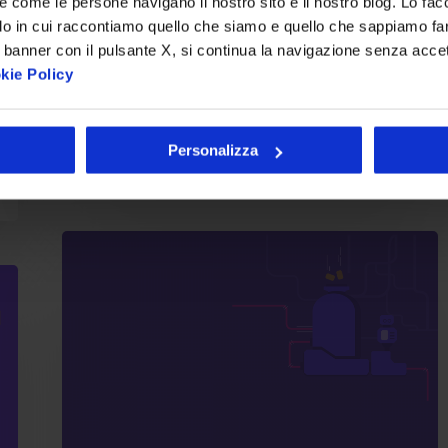
re come le persone navigano il nostro sito e il nostro blog. Lo fa
la corsa all'Open Banking ha subito
do in cui raccontiamo quello che siamo e quello che sappiamo fare
una forte accelerazione. Da
 banner con il pulsante X, si continua la navigazione senza acce
settembre…
kie Policy
Michelangelo Prisciandaro
22 Agosto 2019
Personalizza
Business
Continuity:
cosa
succede
se
la
tua