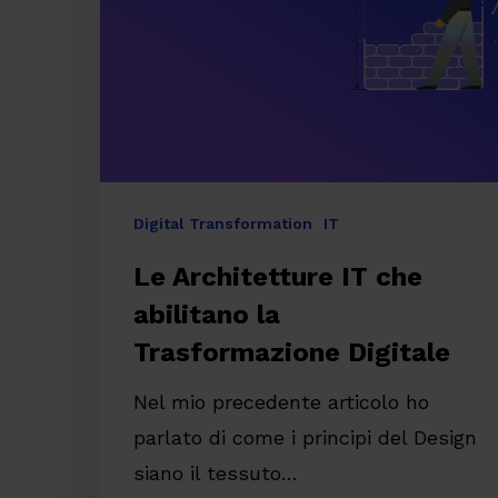
abilitano
la
Trasformazione
Digitale
Digital Transformation
IT
Le Architetture IT che
abilitano la
Trasformazione Digitale
Nel mio precedente articolo ho
parlato di come i principi del Design
Premi invio per cercare o ESC per chiude
siano il tessuto…