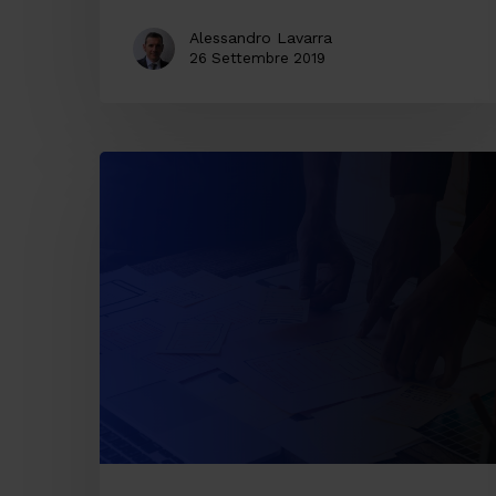
Alessandro Lavarra
26 Settembre 2019
Applicare
il
Design
Thinking
per
risolvere
problemi.
Il
caso
concreto