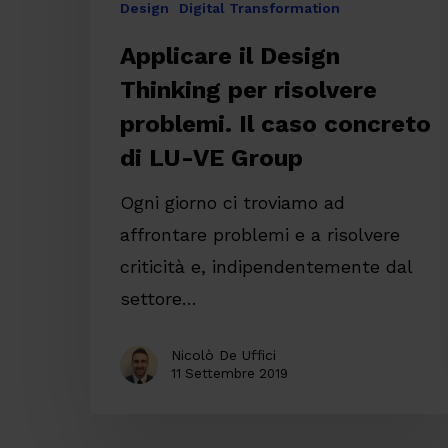
Design
Digital Transformation
di
Applicare il Design
LU-
Thinking per risolvere
VE
Group
problemi. Il caso concreto
di LU-VE Group
Ogni giorno ci troviamo ad
affrontare problemi e a risolvere
criticità e, indipendentemente dal
settore…
Nicolò De Uffici
11 Settembre 2019