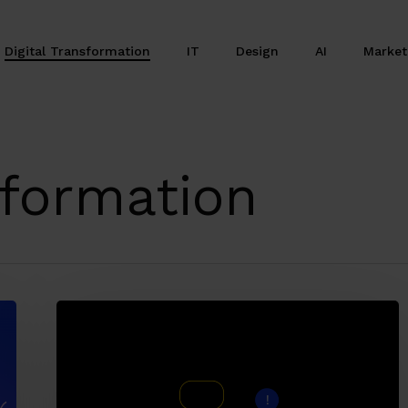
Digital Transformation
IT
Design
AI
Marke
sformation
I
principi
del
Design