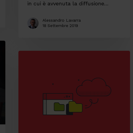
in cui è avvenuta la diffusione…
Alessandro Lavarra
18 Settembre 2019
Backup
off-
site:
i
tuoi
dati
aziendali
sempre
al