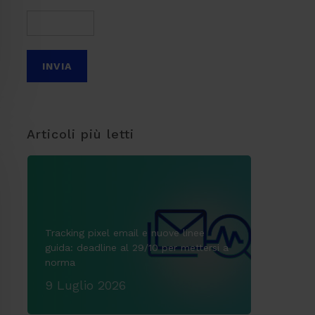
Articoli più letti
Tracking pixel email e nuove linee
guida: deadline al 29/10 per mettersi a
norma
9 Luglio 2026