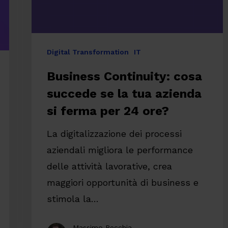
azienda
si
ferma
Digital Transformation
IT
per
Business Continuity: cosa
24
succede se la tua azienda
ore?
si ferma per 24 ore?
La digitalizzazione dei processi
aziendali migliora le performance
delle attività lavorative, crea
maggiori opportunità di business e
stimola la…
Massimo Recchia