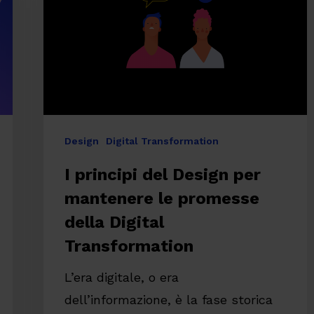
per
mantenere
le
promesse
della
Digital
Design
Digital Transformation
Transformation
I principi del Design per
mantenere le promesse
della Digital
Transformation
L’era digitale, o era
re
dell’informazione, è la fase storica