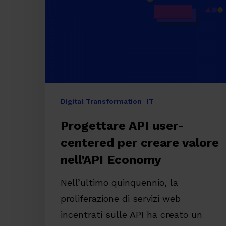
per
creare
valore
nell’API
Economy
Digital Transformation
IT
Progettare API user-
centered per creare valore
nell’API Economy
Nell’ultimo quinquennio, la
proliferazione di servizi web
Premi invio per cercare o ESC per chiude
incentrati sulle API ha creato un