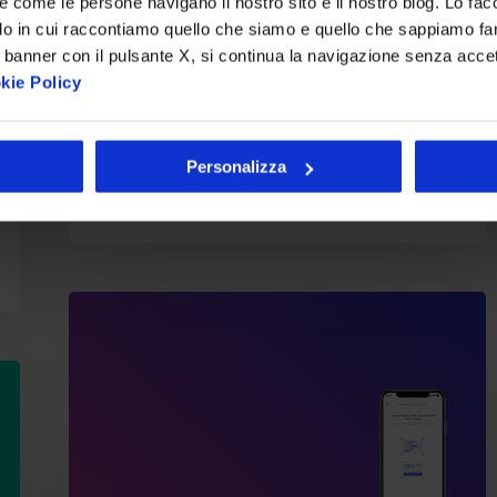
re come le persone navigano il nostro sito e il nostro blog. Lo fa
Quante volte si è sentito parlare
do in cui raccontiamo quello che siamo e quello che sappiamo fare
delle opportunità offerte dalla
 banner con il pulsante X, si continua la navigazione senza acce
trasformazione digitale? Tante,
kie Policy
forse troppe.…
Personalizza
Lucia Cosma
23 Maggio 2019
Pagamenti
online:
con
la
PSD2
il