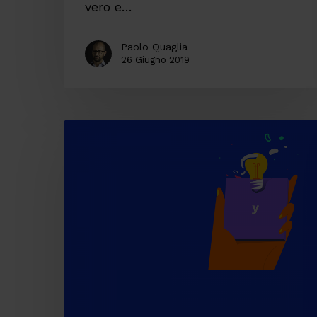
vero e…
Paolo Quaglia
26 Giugno 2019
Il
Design
Thinking
al
di
là
dei
post-
it