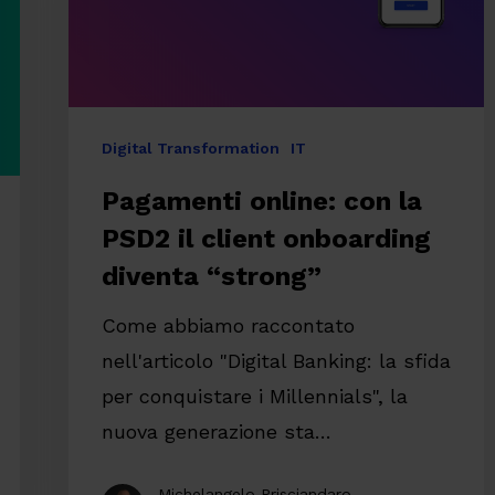
client
onboarding
diventa
“strong”
Digital Transformation
IT
Pagamenti online: con la
PSD2 il client onboarding
diventa “strong”
Come abbiamo raccontato
nell'articolo "Digital Banking: la sfida
per conquistare i Millennials", la
nuova generazione sta…
Michelangelo Prisciandaro