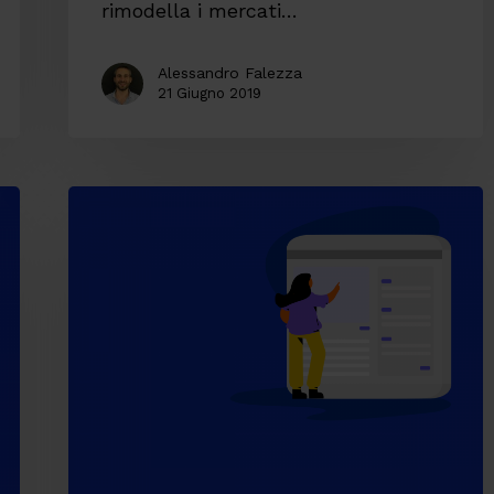
rimodella i mercati…
Alessandro Falezza
21 Giugno 2019
Le
figure
strategiche
per
guidare
la
trasformazione
digitale