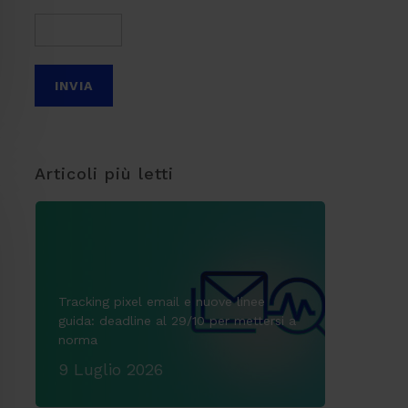
Articoli più letti
Tracking pixel email e nuove linee
guida: deadline al 29/10 per mettersi a
norma
9 Luglio 2026