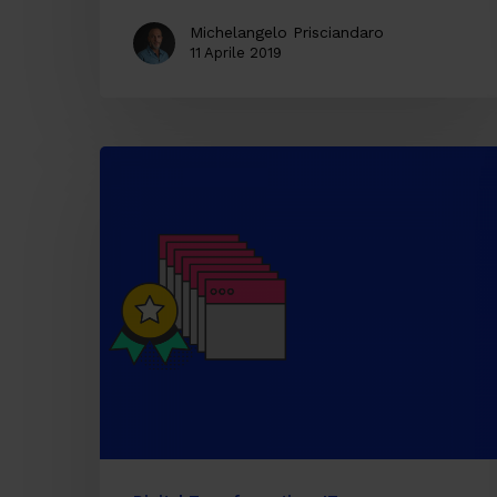
Michelangelo Prisciandaro
11 Aprile 2019
I
must
have
per
passare
ad
un’Architettura
Headless