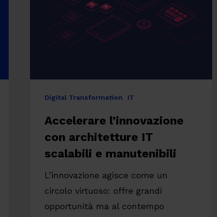
IT
scalabili
e
manutenibili
Digital Transformation
IT
Accelerare l’innovazione
con architetture IT
scalabili e manutenibili
L’innovazione agisce come un
circolo virtuoso: offre grandi
re
opportunità ma al contempo