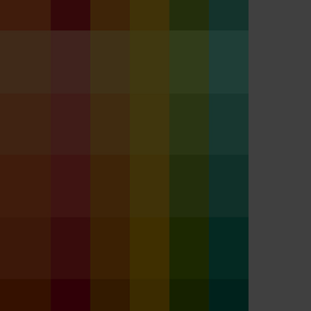
AI
Sostenibilità
PRIVACY
*
Sottoscrivo la
Privacy Policy
.
*
CAPTCHA
Verifica di essere un umano
Articoli più letti