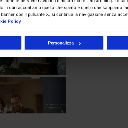
re come le persone navigano il nostro sito e il nostro blog. Lo fa
do in cui raccontiamo quello che siamo e quello che sappiamo fare
 banner con il pulsante X, si continua la navigazione senza acce
kie Policy
Personalizza