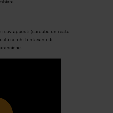
mbiare.
hi sovrapposti (sarebbe un reato
ecchi cerchi tentavano di
arancione.