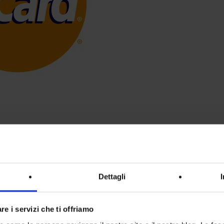
ti ce lo ricordiamo, vero?) è
lamente oscurati da un poco
 un’ombretta triste e piatta.
Dettagli
i anni novanta, prima
re i servizi che ti offriamo