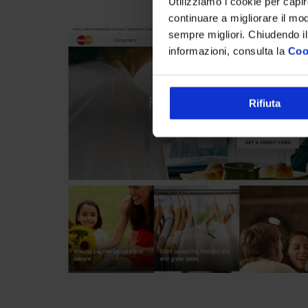
Utilizziamo i cookie per capi
continuare a migliorare il mo
sempre migliori. Chiudendo il
informazioni, consulta la
Coo
Rifiuta