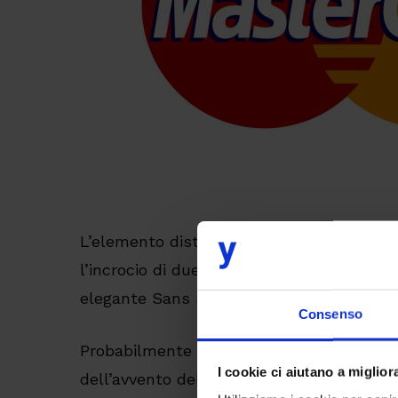
L’elemento distintivo del vecchio logo (tut
l’incrocio di due cerchi sovrapposti, bel
elegante Sans Serif pure condensato, con
Consenso
Probabilmente andava molto di moda negl
I cookie ci aiutano a migliora
dell’avvento del digitale