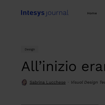
Skip
to
Home
main
content
Design
All’inizio e
Sabrina Lucchese
Visual Design Te