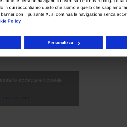
re come le persone navigano il nostro sito e il nostro blog. Lo fa
lsiasi
elemento
dell’interfaccia
do in cui raccontiamo quello che siamo e quello che sappiamo fare
 banner con il pulsante X, si continua la navigazione senza acce
ilità
e
libertà
di
progettazione
kie Policy
le animazioni il wireframe statico
 l’utente può prendere coscienza
 interno).
Personalizza
essario accettare i cookie
.
e i consensi.