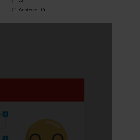
AI
Sostenibilità
PRIVACY
*
Sottoscrivo la
Privacy Policy
.
*
CAPTCHA
Verifica di essere un umano
Articoli più letti