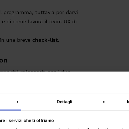
el programma, tuttavia per darvi
 e di come lavora il team UX di
in una breve
check-list.
ion
tato dal calendario con i due
re
più stati
o contenere al suo
ka. Il principale utilizzo di un
re più stati di uno stesso
Dettagli
re i servizi che ti offriamo
 video rappresentata dalla