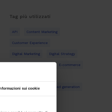
Tag più utilizzati
API
Content Marketing
Customer Experience
Digital Marketing
Digital Strategy
Digital Transformation
E-commerce
Gestione documentale
Inbound Marketing
Lead generation
Informazioni sui cookie
Mobile
Open Source
Social Media Marketing