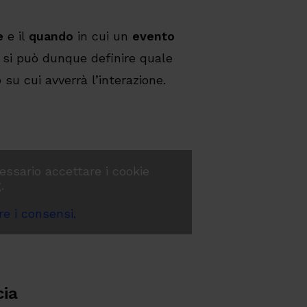
e
e il
quando
in cui un
evento
 si può dunque definire quale
 su cui avverrà l’interazione.
essario accettare i cookie
.
e i consensi.
cia