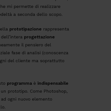
he mi permette di realizzare
edeltà a seconda dello scopo.
della
prototipazione
rappresenta
dell’intera
progettazione
neamente il pensiero del
iziale fase di analisi (conoscenza
ogni del cliente ma soprattutto
esto
programma
è
indispensabile
o un prototipo. Come Photoshop,
ad ogni nuovo elemento
lo.