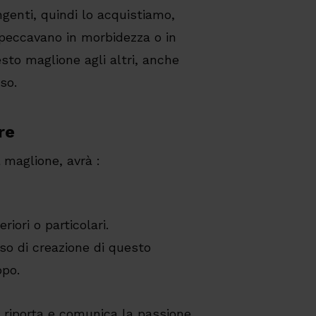
angenti, quindi lo acquistiamo,
 peccavano in morbidezza o in
sto maglione agli altri, anche
so.
re
 maglione, avrà :
riori o particolari.
so di creazione di questo
opo.
e riporta e comunica la passione