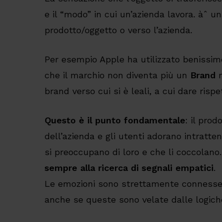
e il “modo” in cui un’azienda lavora. àˆ un
prodotto/oggetto o verso l’azienda.
Per esempio Apple ha utilizzato benissim
che il marchio non diventa più un
Brand
brand verso cui si è leali, a cui dare risp
Questo è il punto fondamentale
: il pro
dell’azienda e gli utenti adorano intratte
si preoccupano di loro e che li coccolan
sempre alla ricerca di segnali empatici
.
Le emozioni sono strettamente connesse a
anche se queste sono velate dalle logic