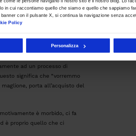
re come le persone navigano il nostro sito e il nostro blog. Lo fa
l nostro sistema nervoso”.
do in cui raccontiamo quello che siamo e quello che sappiamo fare
 banner con il pulsante X, si continua la navigazione senza acce
essere (semplificando) definito
kie Policy
senso molto più ampio avremmo
ontesto d’acquisto, la cortesia
Personalizza
ramente ad un processo di
 questo significa che “vorremmo
 maglione, porta all’acquisto del
Emotivamente è morbido, ci fa
d è proprio quello che ci