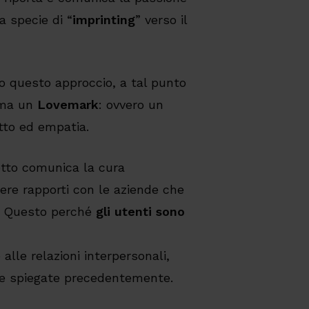
a specie di “
imprinting
” verso il
o questo approccio, a tal punto
ma un
Lovemark
: ovvero un
etto ed empatia.
dotto comunica la cura
nere rapporti con le aziende che
o. Questo perché
gli utenti sono
lle relazioni interpersonali,
he spiegate precedentemente.