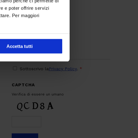
cciamo perché ci permette di
Digital Transformation
 e poter offrire servizi
Design
ttare. Per maggiori
IT
Marketing & Commerce
AI
Accetta tutti
Sostenibilità
PRIVACY
*
Sottoscrivo la
Privacy Policy
.
*
CAPTCHA
Verifica di essere un umano