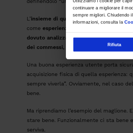
Utilizziamo i cookie per capi
definendolo “un meccanismo periferico de
continuare a migliorare il mo
sempre migliori. Chiudendo il
L’
insieme di queste due esperienze
può 
informazioni, consulta la
Coo
come
esperienza utente (anche se in 
dovuto analizzare il negozio, ovvero il c
Rifiuta
dei commessi, etc etc)
.
Una buona esperienza utente porta sicu
acquisizione fisica di quella esperienza:
sempre viverla”. Ovviamente, nel caso del
bene.
Ma riprendiamo l’esempio del maglione. 
stare bene. Funzionalmente ci sta bene e
serviva.