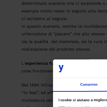
determinato scenario che ci sorprende o
esempio molto reale: in seguito alla deci
ci rechiamo al negozio.
In questo scenario, sentire la morbidezza
un’emozione di “piacere” che allo stess
sia la qualità del materiale, sia la cura 
realizzazione del prodotto stesso.
L’
esperienza funzionale
è invece il come
cose funzionano come vogliamo”.
Consenso
Nel 1884
William James
ha definito le em
“to feel”, ed effettivamente ci “sentiamo
morbidezza del maglione. James ha dete
I cookie ci aiutano a migliora