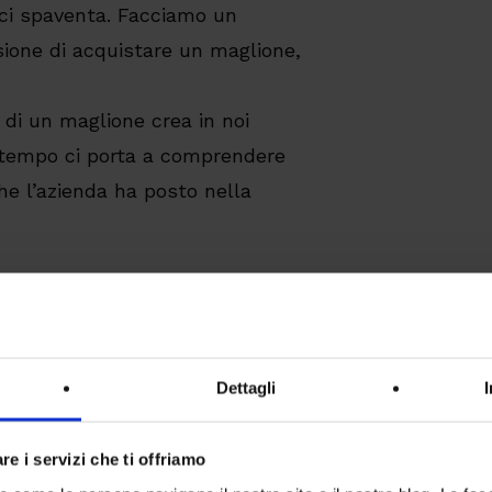
 ci spaventa. Facciamo un
sione di acquistare un maglione,
 di un maglione crea in noi
o tempo ci porta a comprendere
che l’azienda ha posto nella
 ci sentiamo “quando tutte le
Dettagli
ozioni come “il sentire” ovvero
 bene” o “sentiamo” la
rminato questo aspetto,
re i servizi che ti offriamo