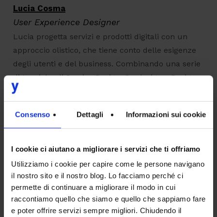
Lucia Cosma
User Experience Designer
Lucia progetta servizi e prodotti digitali con un
approccio olistico, che tiene conto delle esigenze
degli utenti e del business. Combinando una serie
di tecniche di Service Design, Co-design e Design
Thinking, Lucia in Intesys cura l’esperienza utente
e la fattibilità delle soluzioni proposte.
Consenso
Dettagli
Informazioni sui cookie
I cookie ci aiutano a migliorare i servizi che ti offriamo
Iscriviti alla newsletter
Utilizziamo i cookie per capire come le persone navigano
il nostro sito e il nostro blog. Lo facciamo perché ci
EMAIL
*
permette di continuare a migliorare il modo in cui
raccontiamo quello che siamo e quello che sappiamo fare
e poter offrire servizi sempre migliori. Chiudendo il