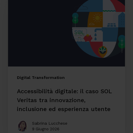
digitale:
il
caso
SOL
Veritas
tra
innovazione,
inclusione
ed
Digital Transformation
esperienza
Accessibilità digitale: il caso SOL
utente
Veritas tra innovazione,
inclusione ed esperienza utente
Sabrina Lucchese
9 Giugno 2026