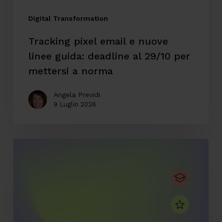
al
29/10
Digital Transformation
per
Tracking pixel email e nuove
mettersi
linee guida: deadline al 29/10 per
a
mettersi a norma
norma
Angela Previdi
9 Luglio 2026
CodyLab,
formazione
senza
confini:
Italia