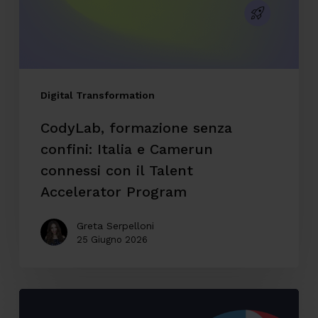
e
Camerun
connessi
con
il
Digital Transformation
Talent
CodyLab, formazione senza
Accelerator
confini: Italia e Camerun
Program
connessi con il Talent
Accelerator Program
Greta Serpelloni
25 Giugno 2026
Accessibilità