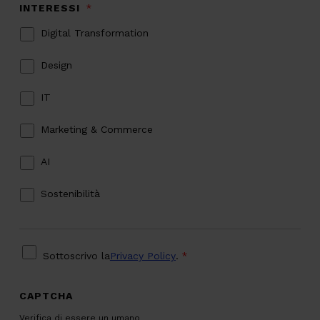
INTERESSI
*
Digital Transformation
Design
IT
Marketing & Commerce
AI
Sostenibilità
PRIVACY
*
Sottoscrivo la
Privacy Policy
.
*
CAPTCHA
Verifica di essere un umano