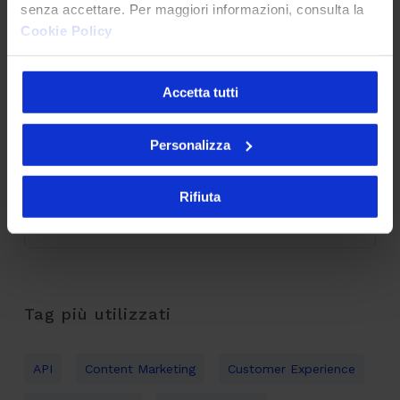
senza accettare. Per maggiori informazioni, consulta la
API senza governance: il problema invisibile che
Cookie Policy
indebolisce la tua architettura
28 Maggio 2026
Accetta tutti
Personalizza
Automazione ticketing: come riduciamo i tempi
di analisi dei bug per accelerare il tuo business
Rifiuta
16 Aprile 2026
Tag più utilizzati
API
Content Marketing
Customer Experience