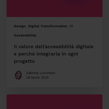
integrarla
in
ogni
progetto
Design
Digital Transformation
IT
Sostenibilità
Il valore dell’accessibilità digitale
e perché integrarla in ogni
progetto
Sabrina Lucchese
28 Aprile 2025
Come
l’AI