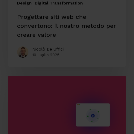
creare
Design
Digital Transformation
valore
Progettare siti web che
convertono: il nostro metodo per
creare valore
Nicolò De Uffici
10 Luglio 2025
Il
valore
dell’accessibilità
digitale
e
perché