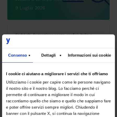
9 Luglio 2026
CodyLab, formazione senza confini: Italia e
Camerun connessi con il Talent Accelerator
Program
25 Giugno 2026
Consenso
Dettagli
Informazioni sui cookie
I cookie ci aiutano a migliorare i servizi che ti offriamo
Accessibilità digitale: il caso SOL Veritas tra
Utilizziamo i cookie per capire come le persone navigano
innovazione, inclusione ed esperienza utente
il nostro sito e il nostro blog. Lo facciamo perché ci
permette di continuare a migliorare il modo in cui
9 Giugno 2026
raccontiamo quello che siamo e quello che sappiamo fare
e poter offrire servizi sempre migliori. Chiudendo il
banner con il pulsante X, si continua la navigazione