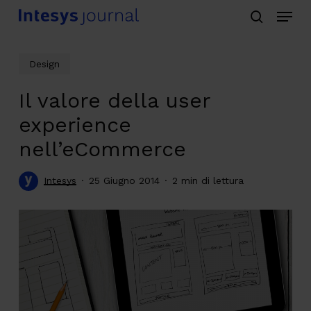
Menu
Skip
search
to
main
Design
content
Il valore della user
experience
nell’eCommerce
Intesys
25 Giugno 2014
2 min di lettura