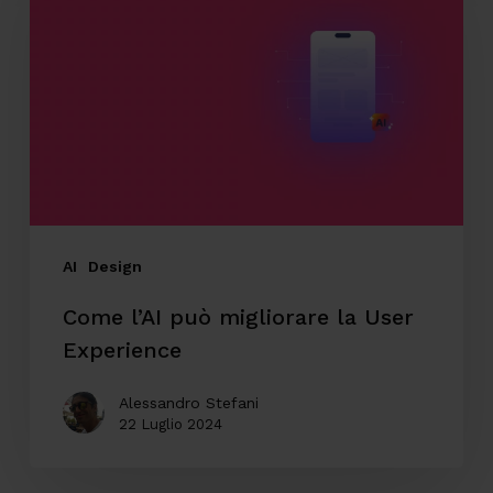
può
migliorare
la
User
Experience
AI
Design
Come l’AI può migliorare la User
Experience
Alessandro Stefani
22 Luglio 2024