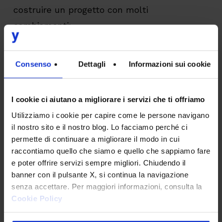
costruire un progetto con molti
cambiamenti:
prima ancora di aver iniziato la scrittura
Consenso
Dettagli
Informazioni sui cookie
del codice, il prototipo navigabile low res
approvato nella sua versione finale, la
I cookie ci aiutano a migliorare i servizi che ti offriamo
relativa interfaccia visual e l’analisi
Utilizziamo i cookie per capire come le persone navigano
tecnica e di fattibilità garantiscono di
il nostro sito e il nostro blog. Lo facciamo perché ci
permette di continuare a migliorare il modo in cui
testare il sistema e di minimizzare i
raccontiamo quello che siamo e quello che sappiamo fare
cambiamenti in fase realizzativa,
e poter offrire servizi sempre migliori. Chiudendo il
circoscrivendo il progetto alle effettive
banner con il pulsante X, si continua la navigazione
senza accettare. Per maggiori informazioni, consulta la
funzioni necessarie analizzate e
Cookie Policy
documentate nel dettaglio.