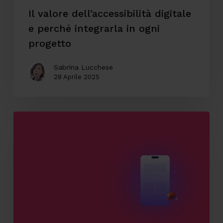
Il valore dell’accessibilità digitale
e perché integrarla in ogni
progetto
Sabrina Lucchese
28 Aprile 2025
Come
l’AI
può
migliorare
la
User
Experience