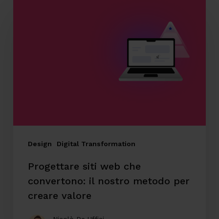
Progettare
siti
web
che
convertono:
il
nostro
metodo
per
creare
Design
Digital Transformation
valore
Progettare siti web che
convertono: il nostro metodo per
creare valore