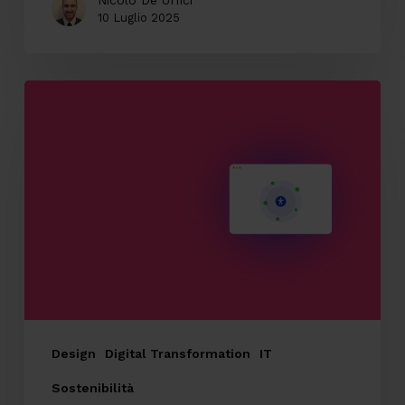
Nicolò De Uffici
10 Luglio 2025
Il
valore
dell’accessibilità
digitale
e
perché
integrarla
in
ogni
progetto
Design
Digital Transformation
IT
Sostenibilità