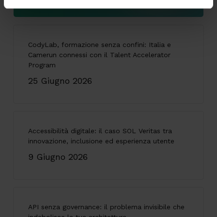
CodyLab, formazione senza confini: Italia e
Camerun connessi con il Talent Accelerator
Program
25 Giugno 2026
Accessibilità digitale: il caso SOL Veritas tra
innovazione, inclusione ed esperienza utente
9 Giugno 2026
API senza governance: il problema invisibile che