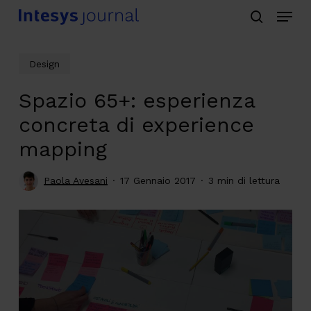
Menu
Skip
search
to
main
Design
content
Spazio 65+: esperienza
concreta di experience
mapping
Paola Avesani
17 Gennaio 2017
3 min di lettura