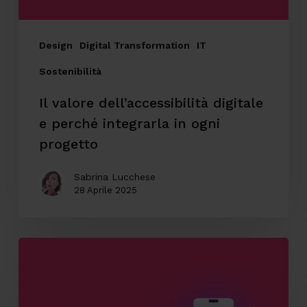
in
ogni
progetto
Design
Digital Transformation
IT
Sostenibilità
Il valore dell’accessibilità digitale
e perché integrarla in ogni
progetto
Sabrina Lucchese
28 Aprile 2025
Come
l’AI
può