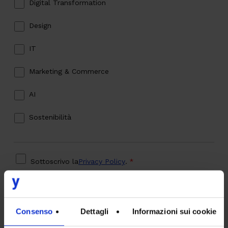
Digital Transformation
Design
IT
Marketing & Commerce
AI
Sostenibilità
PRIVACY
*
Sottoscrivo la
Privacy Policy
.
*
CAPTCHA
Verifica di essere un umano
Consenso
Dettagli
Informazioni sui cookie