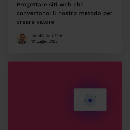
valore
Progettare siti web che
convertono: il nostro metodo per
creare valore
Nicolò De Uffici
10 Luglio 2025
Il
valore
dell’accessibilità
digitale
e
perché
integrarla