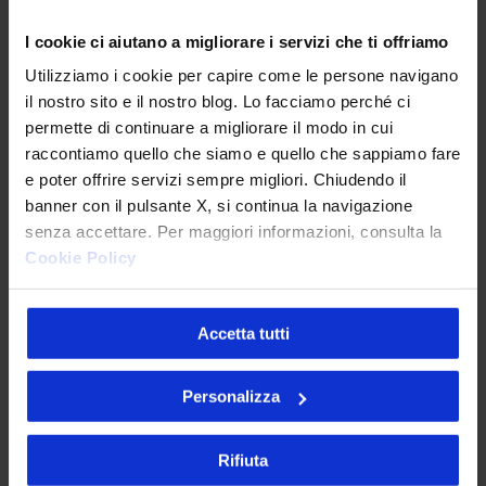
I cookie ci aiutano a migliorare i servizi che ti offriamo
Utilizziamo i cookie per capire come le persone navigano
il nostro sito e il nostro blog. Lo facciamo perché ci
permette di continuare a migliorare il modo in cui
raccontiamo quello che siamo e quello che sappiamo fare
e poter offrire servizi sempre migliori. Chiudendo il
banner con il pulsante X, si continua la navigazione
senza accettare. Per maggiori informazioni, consulta la
Cookie Policy
Articoli più letti
Accetta tutti
Personalizza
Tracking pixel email e nuove linee guida:
deadline al 29/10 per mettersi a norma
Rifiuta
9 Luglio 2026