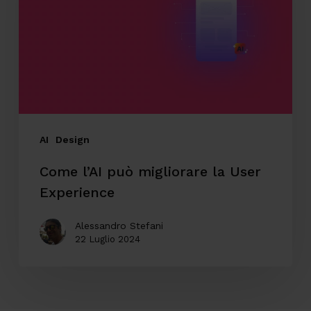
migliorare
la
User
Experience
AI
Design
Come l’AI può migliorare la User
Experience
Alessandro Stefani
22 Luglio 2024