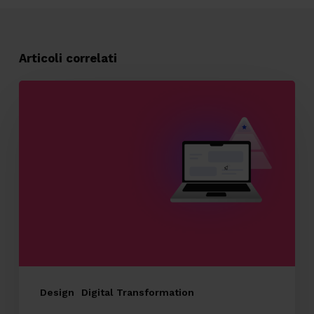
Articoli correlati
Progettare
siti
web
che
convertono:
il
nostro
metodo
per
creare
Design
Digital Transformation