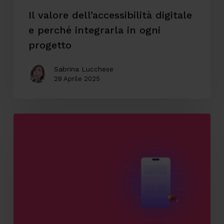
Il valore dell’accessibilità digitale
e perché integrarla in ogni
progetto
Sabrina Lucchese
28 Aprile 2025
Come
l’AI
può
migliorare
la
User
Experience