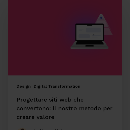
Progettare
siti
web
che
convertono:
il
nostro
metodo
per
creare
Design
Digital Transformation
valore
Progettare siti web che
convertono: il nostro metodo per
creare valore