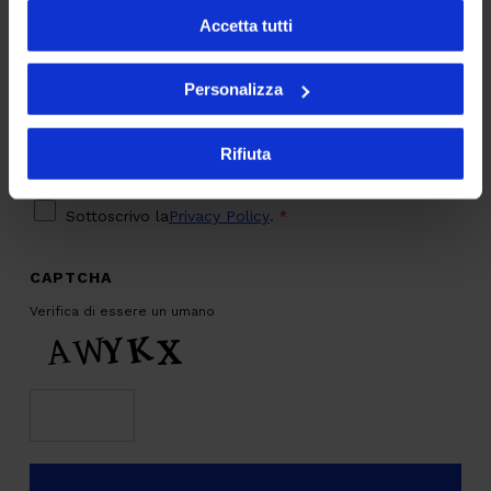
Marketing & Commerce
Accetta tutti
AI
Personalizza
Sostenibilità
Rifiuta
PRIVACY
*
Sottoscrivo la
Privacy Policy
.
*
CAPTCHA
Verifica di essere un umano