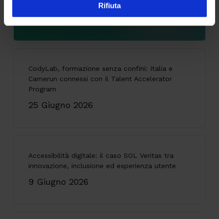
deadline al 29/10 per mettersi a norma
Rifiuta
9 Luglio 2026
CodyLab, formazione senza confini: Italia e
Camerun connessi con il Talent Accelerator
Program
25 Giugno 2026
Accessibilità digitale: il caso SOL Veritas tra
innovazione, inclusione ed esperienza utente
9 Giugno 2026