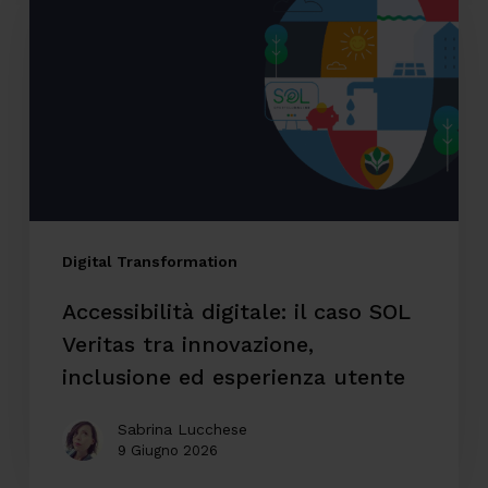
il
caso
SOL
Veritas
tra
innovazione,
inclusione
ed
Digital Transformation
esperienza
Accessibilità digitale: il caso SOL
utente
Veritas tra innovazione,
inclusione ed esperienza utente
Sabrina Lucchese
9 Giugno 2026