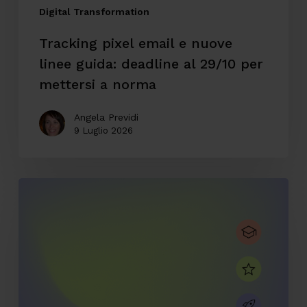
29/10
Digital Transformation
per
Tracking pixel email e nuove
mettersi
linee guida: deadline al 29/10 per
a
mettersi a norma
norma
Angela Previdi
9 Luglio 2026
CodyLab,
formazione
senza
confini:
Italia
e