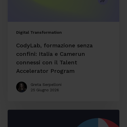
Camerun
connessi
con
il
Digital Transformation
Talent
CodyLab, formazione senza
Accelerator
confini: Italia e Camerun
Program
connessi con il Talent
Accelerator Program
Greta Serpelloni
25 Giugno 2026
Accessibilità
digitale: