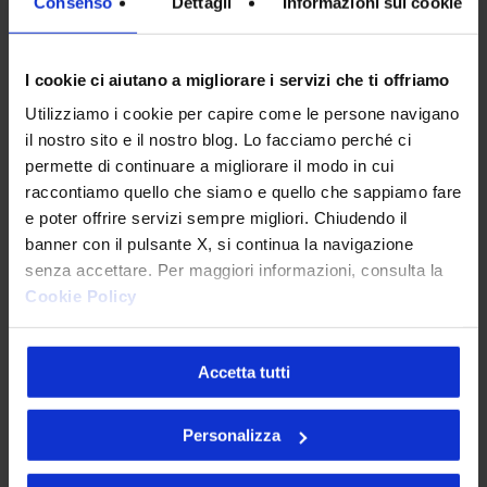
Consenso
Dettagli
Informazioni sui cookie
Verifica di essere un umano
I cookie ci aiutano a migliorare i servizi che ti offriamo
Utilizziamo i cookie per capire come le persone navigano
il nostro sito e il nostro blog. Lo facciamo perché ci
permette di continuare a migliorare il modo in cui
raccontiamo quello che siamo e quello che sappiamo fare
e poter offrire servizi sempre migliori. Chiudendo il
banner con il pulsante X, si continua la navigazione
senza accettare. Per maggiori informazioni, consulta la
Cookie Policy
Articoli più letti
Accetta tutti
Personalizza
Tracking pixel email e nuove linee guida: