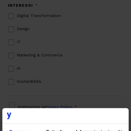
INTERESSI
*
Digital Transformation
Design
IT
Marketing & Commerce
AI
Sostenibilità
PRIVACY
*
Sottoscrivo la
Privacy Policy
.
*
CAPTCHA