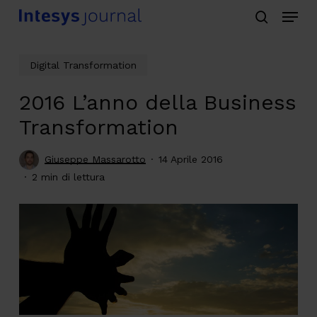
Menu
Skip
search
to
main
Digital Transformation
content
2016 L’anno della Business
Transformation
Giuseppe Massarotto
14 Aprile 2016
2 min di lettura