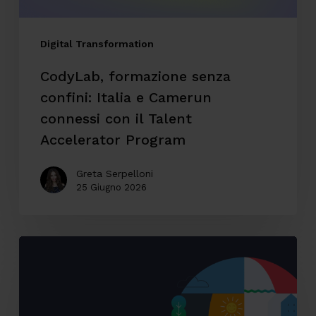
con
il
Digital Transformation
Talent
CodyLab, formazione senza
Accelerator
confini: Italia e Camerun
Program
connessi con il Talent
Accelerator Program
Greta Serpelloni
25 Giugno 2026
Accessibilità
digitale:
il
caso