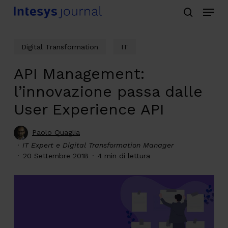
Menu
Skip
search
to
main
Digital Transformation
IT
content
API Management:
l’innovazione passa dalle
User Experience API
Paolo Quaglia
IT Expert e Digital Transformation Manager
20 Settembre 2018
4 min di lettura