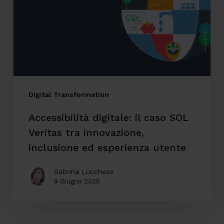
SOL
Veritas
tra
innovazione,
inclusione
ed
Digital Transformation
esperienza
Accessibilità digitale: il caso SOL
utente
Veritas tra innovazione,
inclusione ed esperienza utente
Sabrina Lucchese
9 Giugno 2026