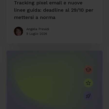
Tracking pixel email e nuove
mettersi
linee guida: deadline al 29/10 per
a
mettersi a norma
norma
Angela Previdi
9 Luglio 2026
CodyLab,
formazione
senza
confini:
Italia
e
Camerun
connessi