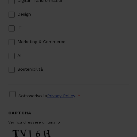
Digital Transformation
Design
IT
Marketing & Commerce
AI
Sostenibilità
PRIVACY
*
Sottoscrivo la
Privacy Policy
.
*
CAPTCHA
Verifica di essere un umano