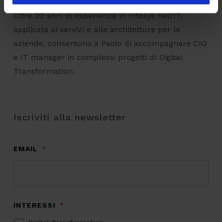
IT Expert e Digital Transformation Manager
Oltre 20 anni di esperienza in Intesys nell’IT,
applicata ai servizi e alle architetture per le
aziende, consentono a Paolo di accompagnare CIO
e IT manager in complessi progetti di Digital
Transformation.
Iscriviti alla newsletter
EMAIL
*
INTERESSI
*