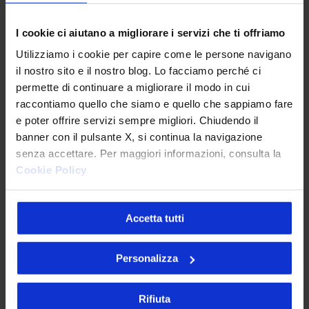
Cosa ne pensi dell'articolo?
I cookie ci aiutano a migliorare i servizi che ti offriamo
Utilizziamo i cookie per capire come le persone navigano
il nostro sito e il nostro blog. Lo facciamo perché ci
permette di continuare a migliorare il modo in cui
raccontiamo quello che siamo e quello che sappiamo fare
e poter offrire servizi sempre migliori. Chiudendo il
banner con il pulsante X, si continua la navigazione
senza accettare. Per maggiori informazioni, consulta la
API
API Management
Cookie Policy
Accetta tutti
Personalizza
Paolo Quaglia
Rifiuta