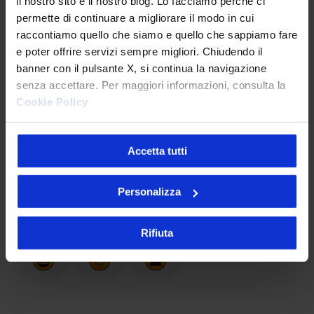
attività lavorative in modo informato.
il nostro sito e il nostro blog. Lo facciamo perché ci
permette di continuare a migliorare il modo in cui
raccontiamo quello che siamo e quello che sappiamo fare
Predisporre il Piano di azione da attivare
e poter offrire servizi sempre migliori. Chiudendo il
in caso di Data Breach
ovvero quando si
banner con il pulsante X, si continua la navigazione
verificasse una violazione di dati
senza accettare. Per maggiori informazioni, consulta la
Cookie Policy
personali.
Accetta tutti
Personalizza
Cosa ne pensi dell'articolo?
Rifiuta