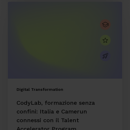
CodyLab,
formazione
senza
confini:
Italia
e
Camerun
connessi
con
il
Digital Transformation
Talent
CodyLab, formazione senza
Accelerator
confini: Italia e Camerun
Program
connessi con il Talent
Accelerator Program