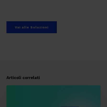
Vai alle Soluzioni
Articoli correlati
Tracking
pixel
email