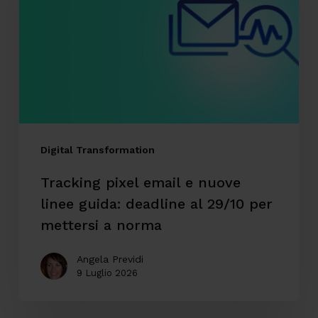
e
nuove
linee
guida:
deadline
al
29/10
Digital Transformation
per
Tracking pixel email e nuove
mettersi
linee guida: deadline al 29/10 per
a
mettersi a norma
norma
Angela Previdi
9 Luglio 2026