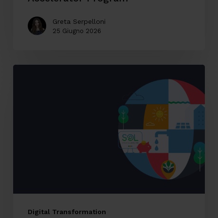
Greta Serpelloni
25 Giugno 2026
Accessibilità
digitale:
il
caso
SOL
Veritas
tra
innovazione,
inclusione
ed
Digital Transformation