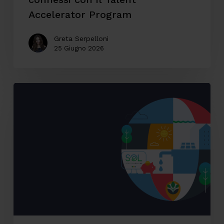
Accelerator Program
Greta Serpelloni
25 Giugno 2026
Accessibilità
digitale:
il
caso
SOL
Veritas
tra
innovazione,
inclusione