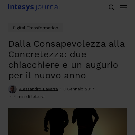
Menu
Skip
search
to
main
Digital Transformation
content
Dalla Consapevolezza alla
Concretezza: due
chiacchiere e un augurio
per il nuovo anno
Alessandro Lavarra
3 Gennaio 2017
4 min di lettura