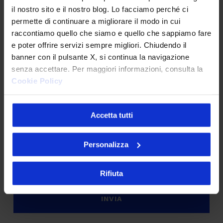
AI
il nostro sito e il nostro blog. Lo facciamo perché ci
permette di continuare a migliorare il modo in cui
Sostenibilità
raccontiamo quello che siamo e quello che sappiamo fare
e poter offrire servizi sempre migliori. Chiudendo il
banner con il pulsante X, si continua la navigazione
PRIVACY
*
senza accettare. Per maggiori informazioni, consulta la
Sottoscrivo la
Privacy Policy
.
*
Cookie Policy
CAPTCHA
Accetta tutti
Verifica di essere un umano
Personalizza
Rifiuta