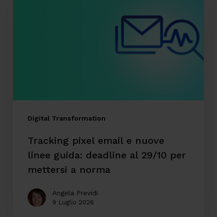
email
e
nuove
linee
guida:
deadline
al
29/10
Digital Transformation
per
Tracking pixel email e nuove
mettersi
linee guida: deadline al 29/10 per
a
mettersi a norma
norma
Angela Previdi
9 Luglio 2026