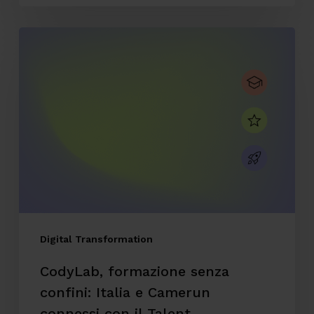
CodyLab,
formazione
senza
confini:
Italia
e
Camerun
connessi
con
il
Digital Transformation
Talent
CodyLab, formazione senza
Accelerator
confini: Italia e Camerun
Program
connessi con il Talent