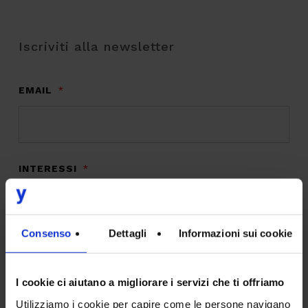
Iscriviti alla newsletter
EMAIL
*
INTERESSI
*
Digital Transformation
Design
Consenso
Dettagli
Informazioni sui cookie
IT
I cookie ci aiutano a migliorare i servizi che ti offriamo
Marketing & Commerce
Utilizziamo i cookie per capire come le persone navigano