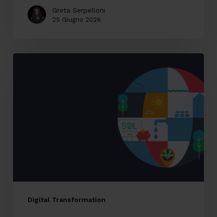
Greta Serpelloni
25 Giugno 2026
Accessibilità
digitale:
il
caso
SOL
Veritas
tra
innovazione,
inclusione
ed
Digital Transformation
esperienza