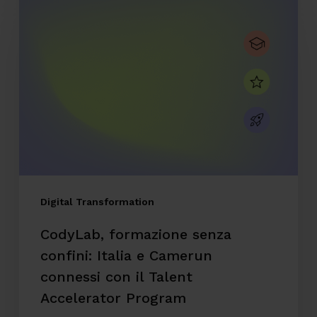
formazione
senza
confini:
Italia
e
Camerun
connessi
con
il
Digital Transformation
Talent
CodyLab, formazione senza
Accelerator
confini: Italia e Camerun
Program
connessi con il Talent
Accelerator Program