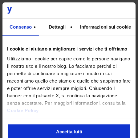
Sostenibilità
Consenso
Dettagli
Informazioni sui cookie
PRIVACY
*
Sottoscrivo la
Privacy Policy
.
*
I cookie ci aiutano a migliorare i servizi che ti offriamo
CAPTCHA
Utilizziamo i cookie per capire come le persone navigano
Verifica di essere un umano
il nostro sito e il nostro blog. Lo facciamo perché ci
permette di continuare a migliorare il modo in cui
raccontiamo quello che siamo e quello che sappiamo fare
e poter offrire servizi sempre migliori. Chiudendo il
banner con il pulsante X, si continua la navigazione
senza accettare. Per maggiori informazioni, consulta la
Cookie Policy
Accetta tutti