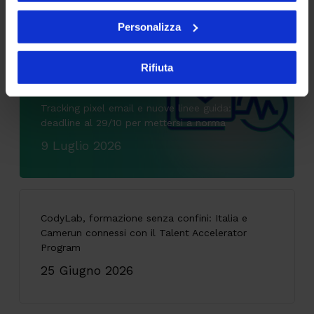
Articoli più letti
Personalizza
Rifiuta
Tracking pixel email e nuove linee guida:
deadline al 29/10 per mettersi a norma
9 Luglio 2026
CodyLab, formazione senza confini: Italia e
Camerun connessi con il Talent Accelerator
Program
25 Giugno 2026