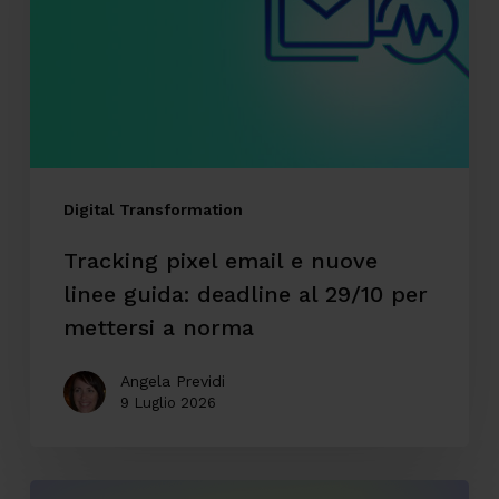
nuove
linee
guida:
deadline
al
29/10
Digital Transformation
per
Tracking pixel email e nuove
mettersi
linee guida: deadline al 29/10 per
a
mettersi a norma
norma
Angela Previdi
9 Luglio 2026
CodyLab,