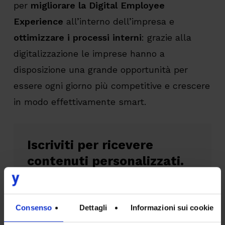
per
migliorare la Digital Employee
Experience
all’interno dell’impresa e
ottimizzare i processi interni
: grazie alla
digitalizzazione le imprese hanno a
disposizione una grande opportunità per
essere ogni giorno più competitive e crescere
in modo effettivamente smart.
Iscriviti per ricevere
contenuti personalizzati.
Sei un HR Manager o un IT
Manager?
Consenso
Dettagli
Informazioni sui cookie
HR Manager
IT Manager