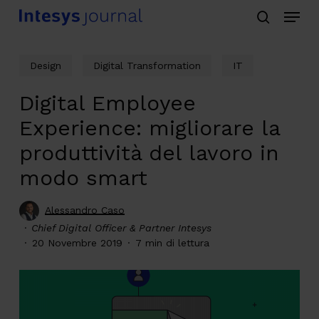
Menu
Skip
search
to
main
Design
Digital Transformation
IT
content
Digital Employee
Experience: migliorare la
produttività del lavoro in
modo smart
Alessandro Caso
Chief Digital Officer & Partner Intesys
20 Novembre 2019
7 min di lettura