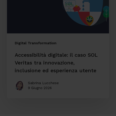
SOL
Veritas
tra
innovazione,
inclusione
ed
Digital Transformation
esperienza
Accessibilità digitale: il caso SOL
utente
Veritas tra innovazione,
inclusione ed esperienza utente
Sabrina Lucchese
9 Giugno 2026