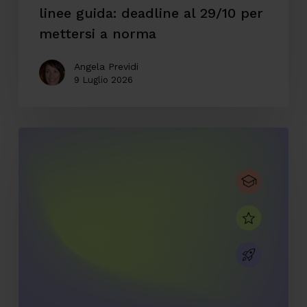
mettersi
linee guida: deadline al 29/10 per
a
mettersi a norma
norma
Angela Previdi
9 Luglio 2026
CodyLab,
formazione
senza
confini:
Italia
e
Camerun
connessi