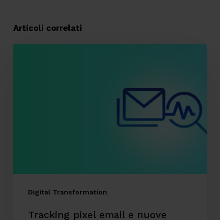
Articoli correlati
Tracking
pixel
email
e
nuove
linee
guida:
deadline
al
29/10
Digital Transformation
per
Tracking pixel email e nuove