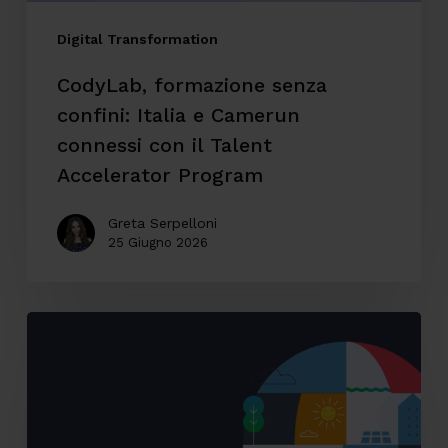
con
il
Digital Transformation
Talent
CodyLab, formazione senza
Accelerator
confini: Italia e Camerun
Program
connessi con il Talent
Accelerator Program
Greta Serpelloni
25 Giugno 2026
Accessibilità
digitale:
il
caso