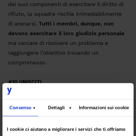
dei suoi componenti di esercitare il diritto di
rifiuto, la squadra rischia irrimediabilmente
di arenarsi.
Tutti i membri, dunque, non
devono esercitare il loro giudizio personale
ma cercare di risolvere un problema e
raggiungere l’obiettivo trovando un
compromesso.
#10 UNISCITI
Le caratteristiche, il pensiero, la modalità di
lavoro di un team non corrispondono a quelle
Consenso
Dettagli
Informazioni sui cookie
degli individui che la costituiscono.
Questo significa che il nostro stesso
I cookie ci aiutano a migliorare i servizi che ti offriamo
comportamento (caratterizzato da tutta una