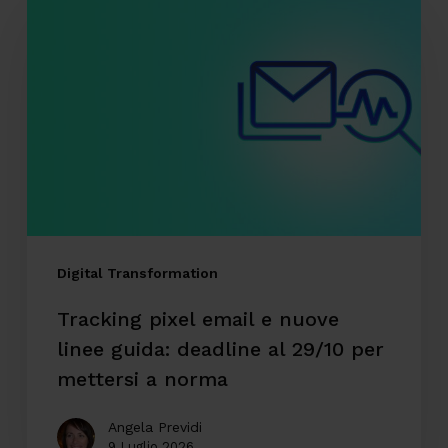
pixel
email
e
nuove
linee
guida:
deadline
al
29/10
Digital Transformation
per
Tracking pixel email e nuove
mettersi
linee guida: deadline al 29/10 per
a
mettersi a norma
norma
Angela Previdi
9 Luglio 2026