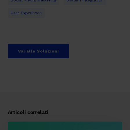
Social Media Marketing
System Integration
User Experience
Vai alle Soluzioni
Articoli correlati
Tracking