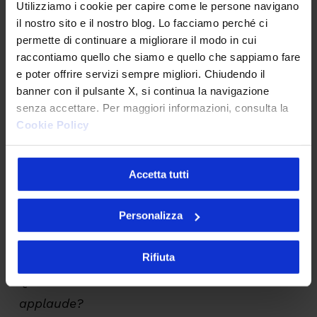
Utilizziamo i cookie per capire come le persone navigano
serie di nostre esperienze personali) è una
il nostro sito e il nostro blog. Lo facciamo perché ci
componente fondamentale per permettere
permette di continuare a migliorare il modo in cui
ad un team di crescere. Il team è, dunque, il
raccontiamo quello che siamo e quello che sappiamo fare
e poter offrire servizi sempre migliori. Chiudendo il
risultato di una
complessa organizzazione di
banner con il pulsante X, si continua la navigazione
pensieri e modi di operare di singole
senza accettare. Per maggiori informazioni, consulta la
persone che coesistono
e uniscono le loro
Cookie Policy
esperienze e forze per raggiungere un
determinato obiettivo insieme.
Il tuo
Accetta tutti
pensiero è importante in quanto arricchisce
l’intero gruppo.
Dì sempre la tua
Personalizza
mantenendo il rispetto delle opinioni altrui.
Rifiuta
Qual è il suono di una sola mano che
applaude?