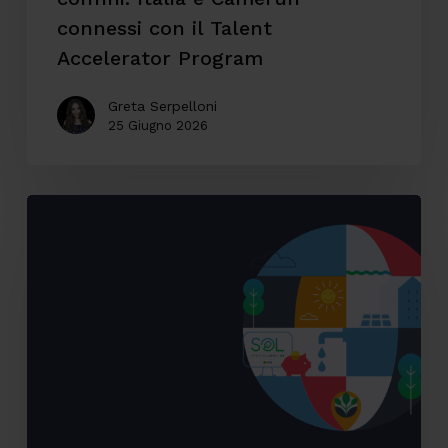
Program
connessi con il Talent
Accelerator Program
Greta Serpelloni
25 Giugno 2026
Accessibilità
digitale:
il
caso
SOL
Veritas
tra
innovazione,