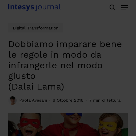
Menu
Skip
search
to
main
Digital Transformation
content
Dobbiamo imparare bene
le regole in modo da
infrangerle nel modo
giusto
(Dalai Lama)
Paola Avesani
6 Ottobre 2016
7 min di lettura