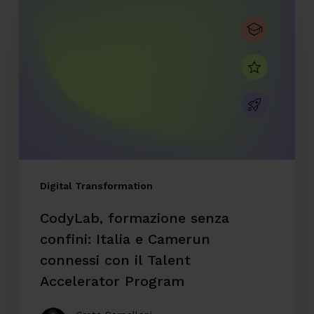
formazione
senza
confini:
Italia
e
Camerun
connessi
con
il
Digital Transformation
Talent
CodyLab, formazione senza
Accelerator
confini: Italia e Camerun
Program
connessi con il Talent
Accelerator Program