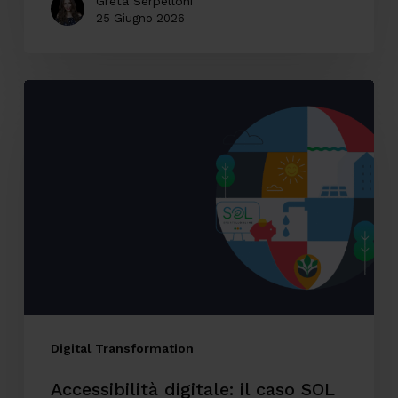
Greta Serpelloni
25 Giugno 2026
Accessibilità
digitale:
il
caso
SOL
Veritas
tra
innovazione,
inclusione
ed
Digital Transformation
esperienza
Accessibilità digitale: il caso SOL