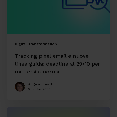
nuove
linee
guida:
deadline
al
29/10
Digital Transformation
per
Tracking pixel email e nuove
mettersi
linee guida: deadline al 29/10 per
a
mettersi a norma
norma
Angela Previdi
9 Luglio 2026
CodyLab,