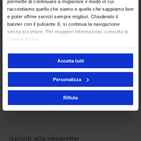
permette di continuare a migliorare il modo in cui
Responsabilità Sociale Impresa
raccontiamo quello che siamo e quello che sappiamo fare
e poter offrire servizi sempre migliori. Chiudendo il
banner con il pulsante X, si continua la navigazione
senza accettare. Per maggiori informazioni, consulta la
Cookie Policy
Accetta tutti
Alessandro Caso
Chief Digital Officer & Partner Intesys
Personalizza
Chief Digital Officer e Partner di Intesys,
Alessandro unisce il mondo del business e dell'IT
Rifiuta
accompagnando le aziende in percorsi di
trasformazione digitale.
Iscriviti alla newsletter