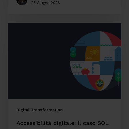
25 Giugno 2026
Accessibilità
digitale:
il
caso
SOL
Veritas
tra
innovazione,
inclusione
ed
Digital Transformation
esperienza
Accessibilità digitale: il caso SOL
utente