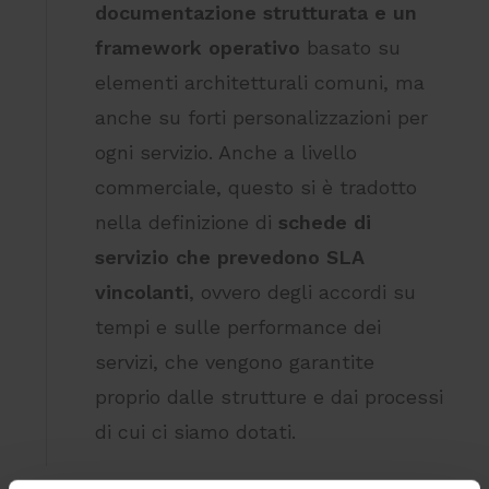
documentazione strutturata e un
framework operativo
basato su
elementi architetturali comuni, ma
anche su forti personalizzazioni per
ogni servizio. Anche a livello
commerciale, questo si è tradotto
nella definizione di
schede di
servizio che prevedono SLA
vincolanti
, ovvero degli accordi su
tempi e sulle performance dei
servizi, che vengono garantite
proprio dalle strutture e dai processi
di cui ci siamo dotati.