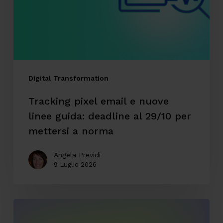
linee
guida:
deadline
al
29/10
Digital Transformation
per
Tracking pixel email e nuove
mettersi
linee guida: deadline al 29/10 per
a
mettersi a norma
norma
Angela Previdi
9 Luglio 2026
CodyLab,
formazione