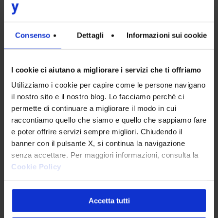
Cosa significa lavorare con un
provider certificato ISO 20000
Consenso
Dettagli
Informazioni sui cookie
Per loro stessa natura,
i servizi IT sono
complessi da governare
, e non tutti gli
I cookie ci aiutano a migliorare i servizi che ti offriamo
operatori che si professano provider hanno
Utilizziamo i cookie per capire come le persone navigano
il nostro sito e il nostro blog. Lo facciamo perché ci
una struttura, le competenze, i processi
permette di continuare a migliorare il modo in cui
interni, il personale e gli strumenti per
raccontiamo quello che siamo e quello che sappiamo fare
gestirli al meglio e, soprattutto, in modo
e poter offrire servizi sempre migliori. Chiudendo il
banner con il pulsante X, si continua la navigazione
scalabile, ovvero
allineato ad esigenze che
senza accettare. Per maggiori informazioni, consulta la
cambiano nel tempo
. Basta che uno di
Cookie Policy
questi componenti non funzioni
correttamente perché l’azienda rischi dei
Accetta tutti
rallentamenti operativi, risolva problemi e