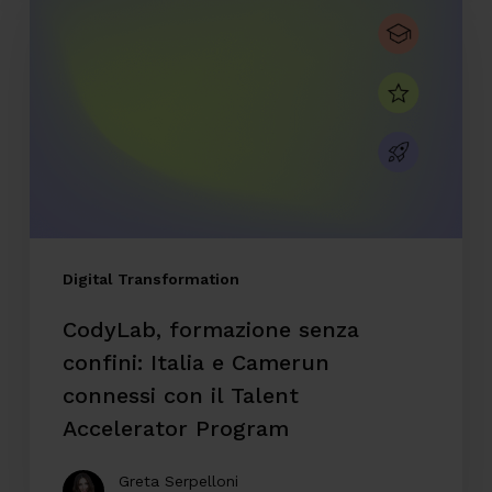
senza
confini:
Italia
e
Camerun
connessi
con
il
Digital Transformation
Talent
CodyLab, formazione senza
Accelerator
confini: Italia e Camerun
Program
connessi con il Talent
Accelerator Program
Greta Serpelloni