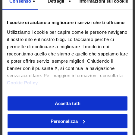
Consenso
Dettagli
Informazioni sui cookie
Verifica di essere un umano
I cookie ci aiutano a migliorare i servizi che ti offriamo
Utilizziamo i cookie per capire come le persone navigano
il nostro sito e il nostro blog. Lo facciamo perché ci
permette di continuare a migliorare il modo in cui
raccontiamo quello che siamo e quello che sappiamo fare
e poter offrire servizi sempre migliori. Chiudendo il
banner con il pulsante X, si continua la navigazione
senza accettare. Per maggiori informazioni, consulta la
Cookie Policy
Articoli più letti
Accetta tutti
Personalizza
Tracking pixel email e nuove linee guida: