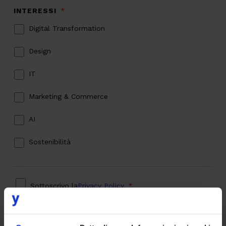
INTERESSI
*
Digital Transformation
Design
IT
Marketing & Commerce
AI
Sostenibilità
PRIVACY
*
Sottoscrivo la
Privacy Policy
.
*
CAPTCHA