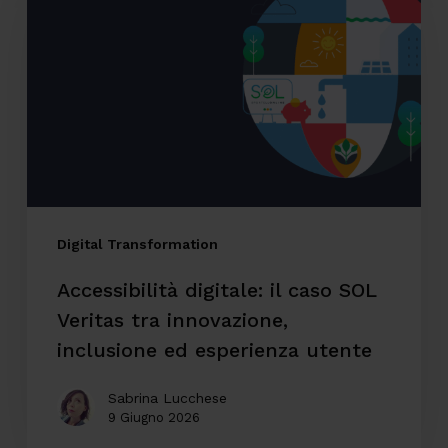
il
caso
SOL
Veritas
tra
innovazione,
inclusione
ed
Digital Transformation
esperienza
Accessibilità digitale: il caso SOL
utente
Veritas tra innovazione,
inclusione ed esperienza utente
Sabrina Lucchese
9 Giugno 2026