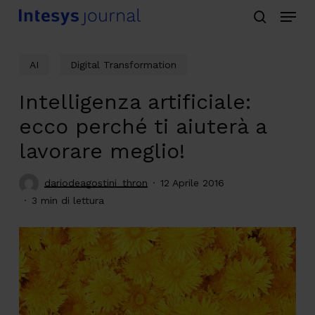
Menu
Skip
search
to
main
AI
Digital Transformation
content
Intelligenza artificiale:
ecco perché ti aiuterà a
lavorare meglio!
dariodeagostini_thron
12 Aprile 2016
3 min di lettura