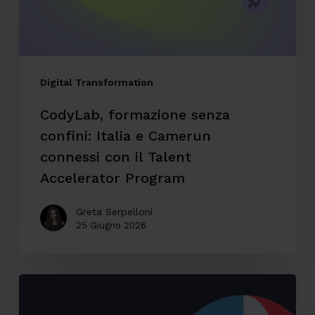
Camerun
connessi
con
il
Digital Transformation
Talent
CodyLab, formazione senza
Accelerator
confini: Italia e Camerun
Program
connessi con il Talent
Accelerator Program
Greta Serpelloni
25 Giugno 2026
Accessibilità
digitale: