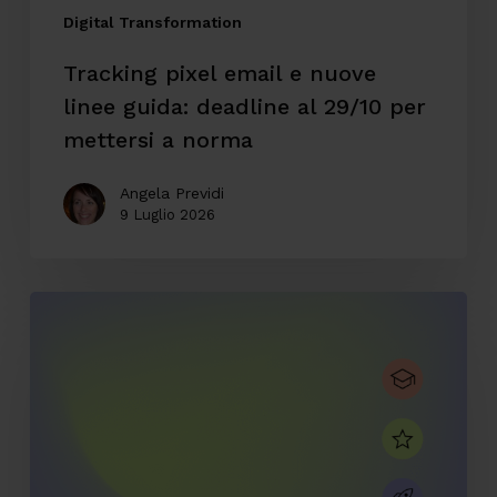
29/10
Digital Transformation
per
Tracking pixel email e nuove
mettersi
linee guida: deadline al 29/10 per
a
mettersi a norma
norma
Angela Previdi
9 Luglio 2026
CodyLab,
formazione
senza
confini:
Italia
e