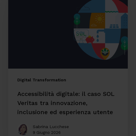
digitale:
il
caso
SOL
Veritas
tra
innovazione,
inclusione
ed
Digital Transformation
esperienza
Accessibilità digitale: il caso SOL
utente
Veritas tra innovazione,
inclusione ed esperienza utente
Sabrina Lucchese
9 Giugno 2026