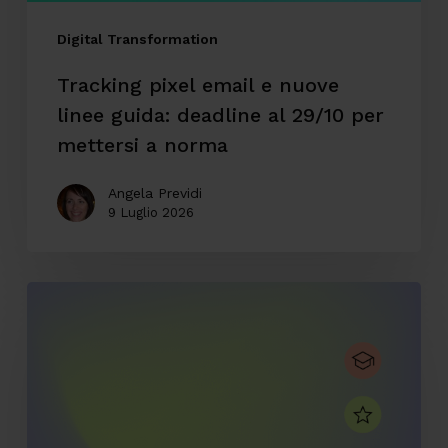
al
29/10
Digital Transformation
per
Tracking pixel email e nuove
mettersi
linee guida: deadline al 29/10 per
a
mettersi a norma
norma
Angela Previdi
9 Luglio 2026
CodyLab,
formazione
senza
confini:
Italia