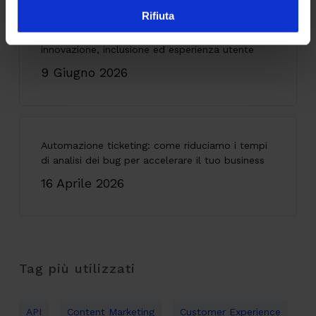
Rifiuta
Accessibilità digitale: il caso SOL Veritas tra
innovazione, inclusione ed esperienza utente
9 Giugno 2026
Automazione ticketing: come riduciamo i tempi
di analisi dei bug per accelerare il tuo business
16 Aprile 2026
Tag più utilizzati
API
Content Marketing
Customer Experience