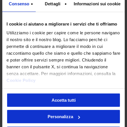
Tracking pixel email e nuove linee guida:
Consenso
Dettagli
Informazioni sui cookie
deadline al 29/10 per mettersi a norma
9 Luglio 2026
I cookie ci aiutano a migliorare i servizi che ti offriamo
Utilizziamo i cookie per capire come le persone navigano
il nostro sito e il nostro blog. Lo facciamo perché ci
CodyLab, formazione senza confini: Italia e
permette di continuare a migliorare il modo in cui
Camerun connessi con il Talent Accelerator
raccontiamo quello che siamo e quello che sappiamo fare
Program
e poter offrire servizi sempre migliori. Chiudendo il
25 Giugno 2026
banner con il pulsante X, si continua la navigazione
senza accettare. Per maggiori informazioni, consulta la
Cookie Policy
API senza governance: il problema invisibile che
Accetta tutti
indebolisce la tua architettura
28 Maggio 2026
Personalizza