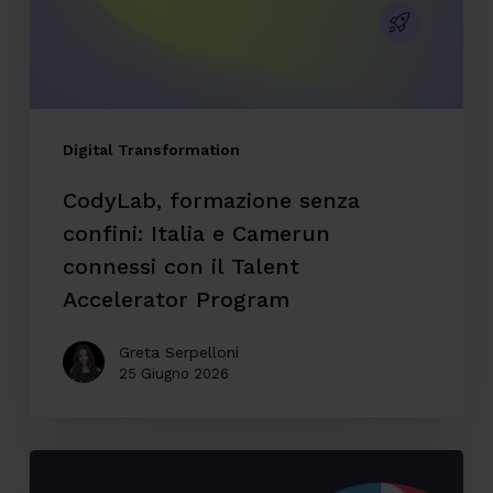
e
Camerun
connessi
con
il
Digital Transformation
Talent
CodyLab, formazione senza
Accelerator
confini: Italia e Camerun
Program
connessi con il Talent
Accelerator Program
Greta Serpelloni
25 Giugno 2026
Accessibilità