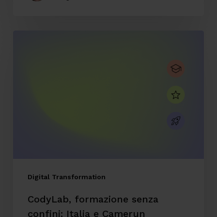
CodyLab,
formazione
senza
confini:
Italia
e
Camerun
connessi
con
il
Digital Transformation
Talent
CodyLab, formazione senza
Accelerator
confini: Italia e Camerun