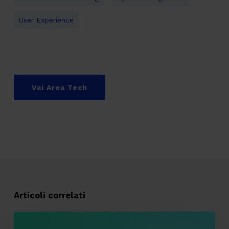
User Experience
Vai Area Tech
Articoli correlati
Tracking