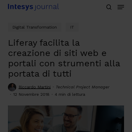
Menu
Skip
search
to
main
Digital Transformation
IT
content
Liferay facilita la
creazione di siti web e
portali con strumenti alla
portata di tutti
Riccardo Martini
Technical Project Manager
12 Novembre 2018
4 min di lettura