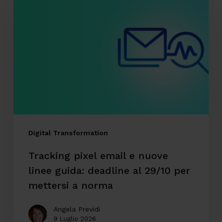
pixel
email
e
nuove
linee
guida:
deadline
al
29/10
Digital Transformation
per
Tracking pixel email e nuove
mettersi
linee guida: deadline al 29/10 per
a
mettersi a norma
norma
Angela Previdi
9 Luglio 2026