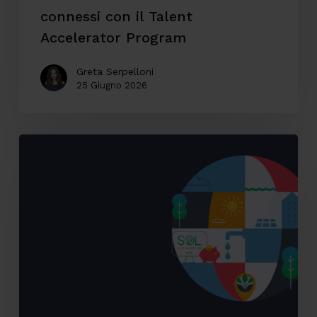
Program
connessi con il Talent
Accelerator Program
Greta Serpelloni
25 Giugno 2026
Accessibilità
digitale:
il
caso
SOL
Veritas
tra
innovazione,