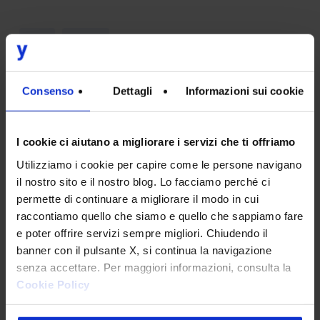
CMS
Liferay
Consenso
Dettagli
Informazioni sui cookie
I cookie ci aiutano a migliorare i servizi che ti offriamo
Utilizziamo i cookie per capire come le persone navigano
Riccardo Martini
il nostro sito e il nostro blog. Lo facciamo perché ci
Technical Project Manager
permette di continuare a migliorare il modo in cui
raccontiamo quello che siamo e quello che sappiamo fare
Un'esperienza di oltre 20 anni in Intesys nella
e poter offrire servizi sempre migliori. Chiudendo il
realizzazione di progetti digitali ha permesso a
banner con il pulsante X, si continua la navigazione
Riccardo di acquisire una solida seniority nella
senza accettare. Per maggiori informazioni, consulta la
progettazione e gestione di soluzioni complesse di
Cookie Policy
data integration, intranet e portali web, spesso
sviluppati con Liferay.