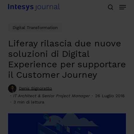
Menu
Skip
search
to
main
Digital Transformation
content
Liferay rilascia due nuove
soluzioni di Digital
Experience per supportare
il Customer Journey
Denis Signoretto
IT Architect & Senior Project Manager
26 Luglio 2018
3 min di lettura