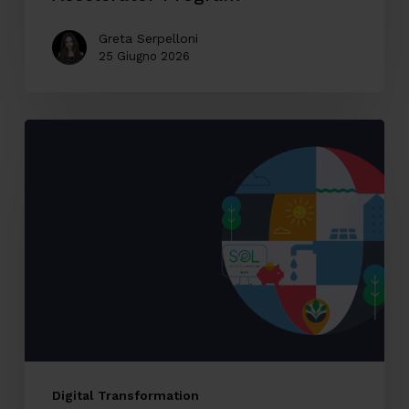
Greta Serpelloni
25 Giugno 2026
Accessibilità
digitale:
il
caso
SOL
Veritas
tra
innovazione,
inclusione
ed
Digital Transformation