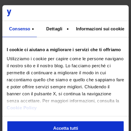
Customer Journey
Liferay
Consenso
Dettagli
Informazioni sui cookie
I cookie ci aiutano a migliorare i servizi che ti offriamo
Utilizziamo i cookie per capire come le persone navigano
il nostro sito e il nostro blog. Lo facciamo perché ci
Denis Signoretto
permette di continuare a migliorare il modo in cui
IT Architect & Senior Project Manager
raccontiamo quello che siamo e quello che sappiamo fare
e poter offrire servizi sempre migliori. Chiudendo il
Esperto da oltre 20 anni di soluzioni software open
banner con il pulsante X, si continua la navigazione
source e sviluppatore certificato Liferay, Denis in
senza accettare. Per maggiori informazioni, consulta la
Intesys è specializzato di API Design per lo
Cookie Policy
sviluppo di architetture Headless.
Accetta tutti