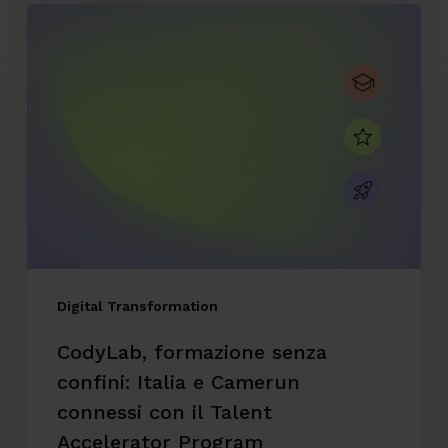
CodyLab,
formazione
senza
confini:
Italia
e
Camerun
connessi
con
il
Digital Transformation
Talent
CodyLab, formazione senza
Accelerator
confini: Italia e Camerun
Program
connessi con il Talent
Accelerator Program