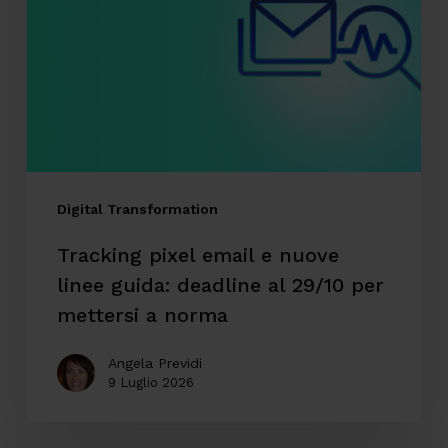
e
nuove
linee
guida:
deadline
al
29/10
Digital Transformation
per
Tracking pixel email e nuove
mettersi
linee guida: deadline al 29/10 per
a
mettersi a norma
norma
Angela Previdi
9 Luglio 2026