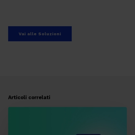
Vai alle Soluzioni
Articoli correlati
Tracking
pixel
email