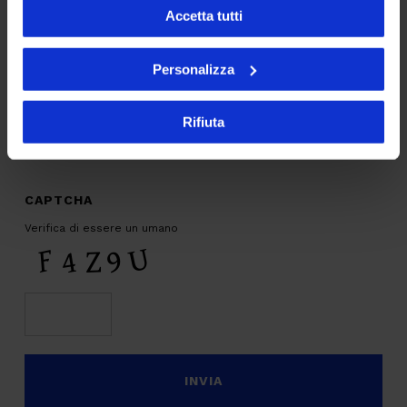
Accetta tutti
AI
Personalizza
Sostenibilità
Rifiuta
PRIVACY
*
Sottoscrivo la
Privacy Policy
.
*
CAPTCHA
Verifica di essere un umano