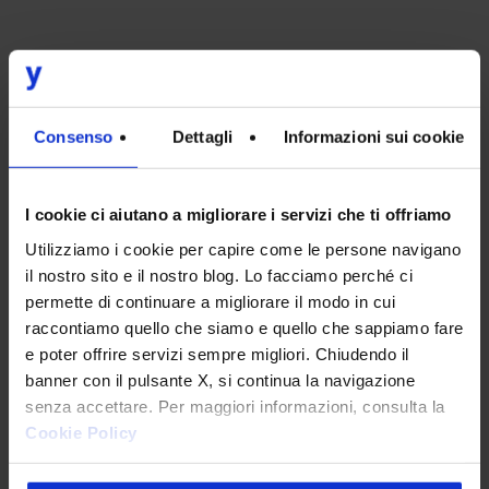
Iscriviti alla newsletter
Consenso
Dettagli
Informazioni sui cookie
EMAIL
*
I cookie ci aiutano a migliorare i servizi che ti offriamo
Utilizziamo i cookie per capire come le persone navigano
il nostro sito e il nostro blog. Lo facciamo perché ci
INTERESSI
*
permette di continuare a migliorare il modo in cui
raccontiamo quello che siamo e quello che sappiamo fare
Digital Transformation
e poter offrire servizi sempre migliori. Chiudendo il
Design
banner con il pulsante X, si continua la navigazione
senza accettare. Per maggiori informazioni, consulta la
IT
Cookie Policy
Marketing & Commerce