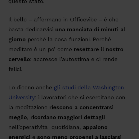
questo stato.
Il bello – affermano in Officevibe – è che
basta dedicarvisi
una manciata di minuti al
giorno
perchè la cosa funzioni. Perchè
meditare è un po’ come
resettare il nostro
cervello
: accresce l’autostima e ci rende
felici.
Lo dicono anche
gli studi della Washington
University
: i lavoratori che si esercitano con
la meditazione
riescono a concentrarsi
meglio
,
ricordano maggiori dettagli
nell’operatività quotidiana,
appaiono
energici
e
sono meno propensi a lasciarsi