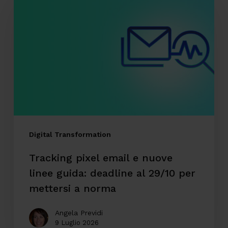
pixel
email
e
nuove
linee
guida:
deadline
al
29/10
Digital Transformation
per
Tracking pixel email e nuove
mettersi
linee guida: deadline al 29/10 per
a
mettersi a norma
norma
Angela Previdi
9 Luglio 2026