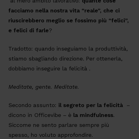
al mero ambito lavorativo:
quante cose
facciamo nella nostra vita “reale”, che ci
riuscirebbero meglio se fossimo più “felici”,
e felici di farle
?
Tradotto: quando inseguiamo la produttività,
stiamo sbagliando direzione. Per ottenerla,
dobbiamo inseguire la felicità .
Meditate, gente. Meditate.
Secondo assunto:
il segreto per la felicità
–
dicono in Officevibe – è
la mindfulness
.
Siccome ne sento parlare sempre più
spesso, ho voluto approfondire.