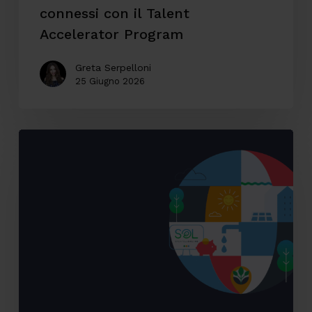
Program
connessi con il Talent
Accelerator Program
Greta Serpelloni
25 Giugno 2026
Accessibilità
digitale:
il
caso
SOL
Veritas
tra
innovazione,