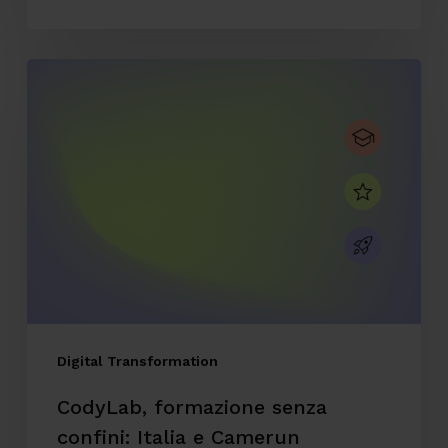
CodyLab,
formazione
senza
confini:
Italia
e
Camerun
connessi
con
il
Digital Transformation
Talent
CodyLab, formazione senza
Accelerator
confini: Italia e Camerun