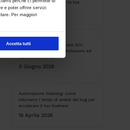
cciamo perché ci permette di
invisibile che indebolisce la tua
 e poter offrire servizi
architettura
ttare. Per maggiori
28 Maggio 2026
Accetta tutti
Accessibilità digitale: il caso SOL
Veritas tra innovazione, inclusione ed
esperienza utente
9 Giugno 2026
Automazione ticketing: come
riduciamo i tempi di analisi dei bug per
accelerare il tuo business
16 Aprile 2026