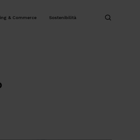
search
ting & Commerce
Sostenibilità
?