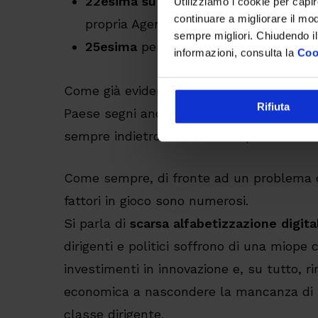
22esima su 28 Paesi
europei per sforz
Utilizziamo i cookie per capi
continuare a migliorare il mo
propria Agenda Digitale,
sempre migliori. Chiudendo il
25esima
per i risultati raggiunti.
informazioni, consulta la
Coo
Come già evidenziato dal DESI, il nuovo i
Rifiuta
Paese segni ancora qualche punto nei fatt
sempre indietro nell’effettiva produttività
Come sempre, di fronte ad un problema co
fattori in gioco sono numerosi.
Si parla di
scarsa alfabetizzazione digital
dirigenti e politici soffrono di una miope 
investimenti in innovazione e, su tutto, ri
economica a nascondere la mancanza di l
classe dirigente.