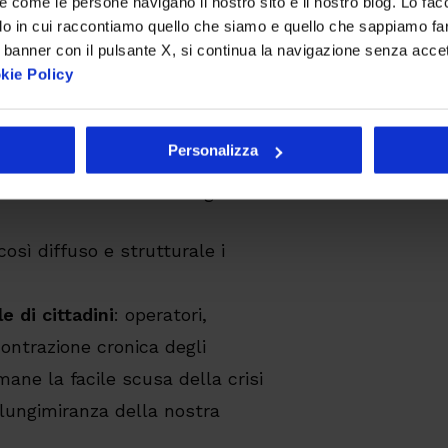
i fatti nell’attuazione della
re come le persone navigano il nostro sito e il nostro blog. Lo fa
do in cui raccontiamo quello che siamo e quello che sappiamo fare
 banner con il pulsante X, si continua la navigazione senza acce
kie Policy
ndice dimostra come il nostro
Personalizza
ori abilitanti, restando però
 nella trasformazione digitale.
sì diffuso e strutturale i
e di cittadini
: operatori,
contrazione cronica degli
mane la facile scusa della crisi
ungimiranza della nostra