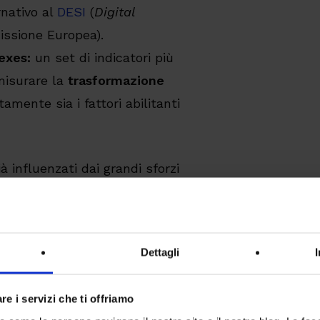
nativo al
DESI
(
Digital
ssione Europea).
dexes:
un set di indicatori più
misurare la
trasformazione
tamente sia i fattori abilitanti
à influenzati dai grandi sforzi
le, i risultati segnati dal nostro
Dettagli
 del Politecnico, l’Italia
i:
re i servizi che ti offriamo