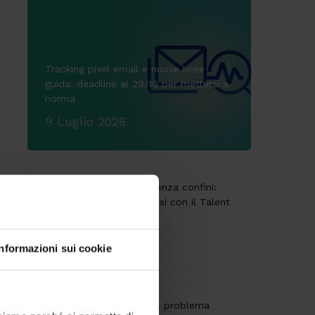
Tracking pixel email e nuove linee
guida: deadline al 29/10 per mettersi a
norma
9 Luglio 2026
CodyLab, formazione senza confini:
Italia e Camerun connessi con il Talent
Accelerator Program
25 Giugno 2026
Informazioni sui cookie
API senza governance: il problema