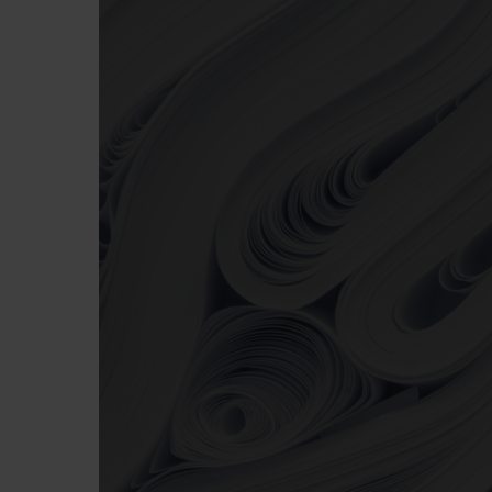
Premi invio per cercare o ESC per chiude