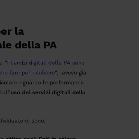
er la
le della PA
u “
I servizi digitali della PA sono
 che fare per risolvere
“, avevo già
icolare riguardo le performance
ull’
uso dei servizi digitali della
dividuato ci sono:
k office degli Enti in chiave