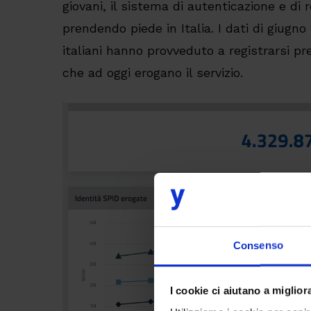
giovani, il sistema di autenticazione e di
prendendo piede in Italia. I dati di giugno
italiani hanno provveduto a registrarsi pr
che ad oggi erogano il servizio.
Consenso
I cookie ci aiutano a migliora