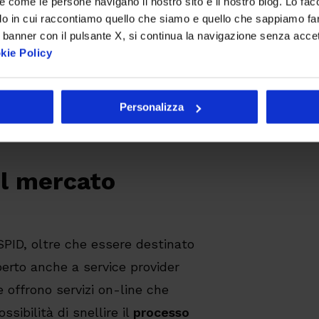
re come le persone navigano il nostro sito e il nostro blog. Lo fa
do in cui raccontiamo quello che siamo e quello che sappiamo fare
 banner con il pulsante X, si continua la navigazione senza acce
kie Policy
Personalizza
 il mercato
SPID, oltre che essere destinato
erto anche a service provider
e offrono servizi on-line che
sibilità di snellire il
processo