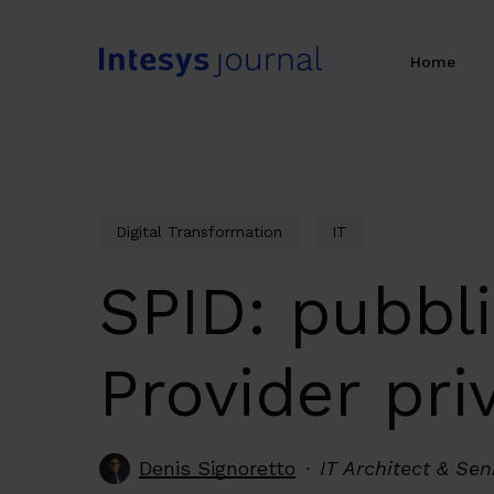
Skip
to
Home
main
content
Digital Transformation
IT
SPID: pubblic
Provider priv
Denis Signoretto
IT Architect & Se