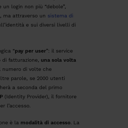
 un login non più “debole”,
k, ma attraverso un
sistema di
’identità e sui diversi livelli di
ogica “
pay per user
”: il service
 di fatturazione,
una sola volta
 numero di volte che
ltre parole, se 2000 utenti
gherà a seconda del primo
dP
(Identity Provider), il fornitore
per l’accesso.
ione è la
modalità di accesso
. La