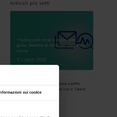
Articoli più letti
Tracking pixel email e nuove linee
guida: deadline al 29/10 per mettersi a
norma
9 Luglio 2026
CodyLab, formazione senza confini:
Italia e Camerun connessi con il Talent
Informazioni sui cookie
Accelerator Program
25 Giugno 2026