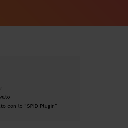
e
ivato
ato con lo “SPID Plugin”