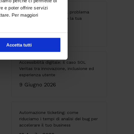
cciamo perché ci permette di
 e poter offrire servizi
API senza governance: il problema
ttare. Per maggiori
invisibile che indebolisce la tua
architettura
28 Maggio 2026
Accetta tutti
Accessibilità digitale: il caso SOL
Veritas tra innovazione, inclusione ed
esperienza utente
9 Giugno 2026
Automazione ticketing: come
riduciamo i tempi di analisi dei bug per
accelerare il tuo business