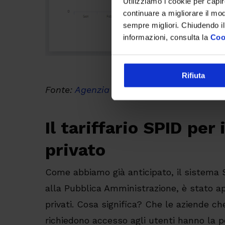
Utilizziamo i cookie per capi
continuare a migliorare il mo
sempre migliori. Chiudendo il
informazioni, consulta la
Coo
Rifiuta
Fonte:
Agenzia per l’Italia Digitale
Il tariffario SPID per
privato
Come abbiamo già anticipato, il sistema 
alla Pubblica Amministrazione, è stato ap
privati. Cosa significa? Che le aziende ch
richiedono accesso agli utenti hanno la pos