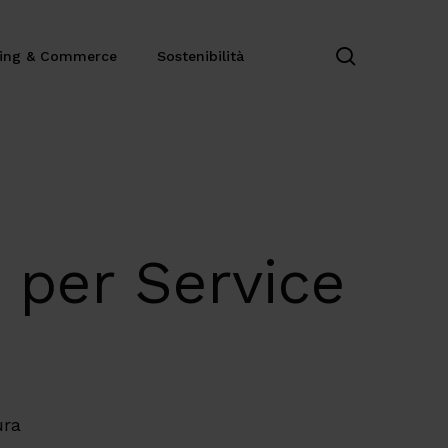
search
ting & Commerce
Sostenibilità
o per Service
ura