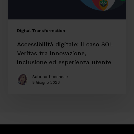
tra
innovazione,
inclusione
ed
Digital Transformation
esperienza
Accessibilità digitale: il caso SOL
utente
Veritas tra innovazione,
inclusione ed esperienza utente
Sabrina Lucchese
9 Giugno 2026