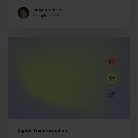
norma
Angela Previdi
9 Luglio 2026
CodyLab,
formazione
senza
confini:
Italia
e
Camerun
connessi
con
il
Digital Transformation