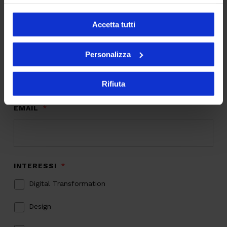
propri bisogni o desideri. Come Sustainability
Manager, gestisce tutti gli aspetti aziendali
Accetta tutti
correlati alle tematiche di Sostenibilità.
Personalizza
Iscriviti alla newsletter
Rifiuta
EMAIL
*
INTERESSI
*
Digital Transformation
Design