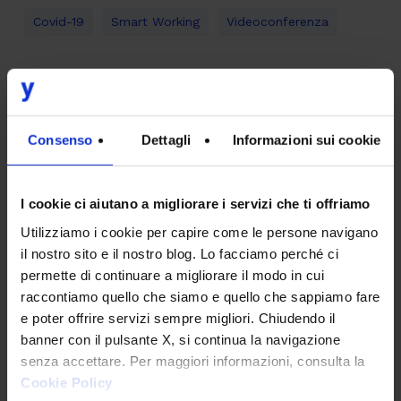
Covid-19
Smart Working
Videoconferenza
Consenso
Dettagli
Informazioni sui cookie
Alberto Mariutto
I cookie ci aiutano a migliorare i servizi che ti offriamo
Web Marketing Strategist & Sustainability
Utilizziamo i cookie per capire come le persone navigano
Manager
il nostro sito e il nostro blog. Lo facciamo perché ci
permette di continuare a migliorare il modo in cui
Alberto coordina il Team Marketing di Intesys e,
raccontiamo quello che siamo e quello che sappiamo fare
come Digital Strategist, accompagna i clienti nello
e poter offrire servizi sempre migliori. Chiudendo il
sviluppo di progetti di Digital Marketing che siano
banner con il pulsante X, si continua la navigazione
in grado di raggiungere gli obiettivi di business, e
senza accettare. Per maggiori informazioni, consulta la
al contempo permettano agli utenti di soddisfare i
Cookie Policy