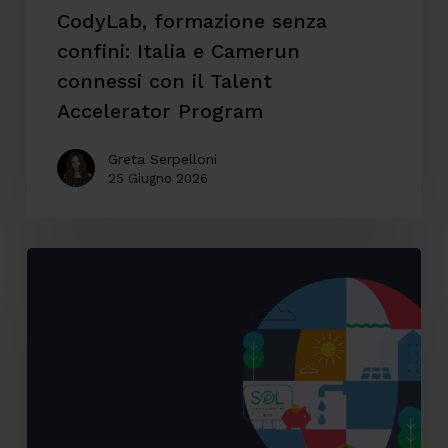
Talent
CodyLab, formazione senza
Accelerator
confini: Italia e Camerun
Program
connessi con il Talent
Accelerator Program
Greta Serpelloni
25 Giugno 2026
Accessibilità
digitale:
il
caso
SOL
Veritas