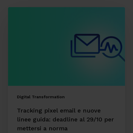
Tracking
pixel
email
e
nuove
linee
guida:
deadline
al
29/10
Digital Transformation
per
Tracking pixel email e nuove
mettersi
linee guida: deadline al 29/10 per
a
mettersi a norma