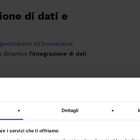
ione di dati e
rganizzazioni all’innovazione
.
iù dinamico
l’integrazione di dati
zi e applicazioni.
Dettagli
lità e velocità richiesto dal
re i servizi che ti offriamo