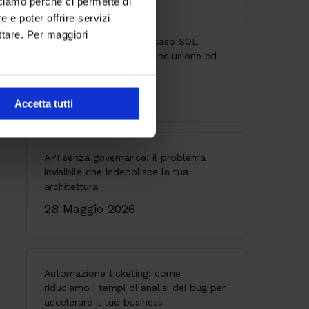
cciamo perché ci permette di
 e poter offrire servizi
ttare. Per maggiori
Accessibilità digitale: il caso SOL
Veritas tra innovazione, inclusione ed
esperienza utente
9 Giugno 2026
Accetta tutti
API senza governance: il problema
invisibile che indebolisce la tua
architettura
28 Maggio 2026
Automazione ticketing: come
riduciamo i tempi di analisi dei bug per
accelerare il tuo business