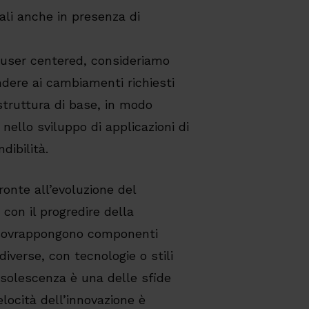
mali anche in presenza di
i user centered, consideriamo
ndere ai cambiamenti richiesti
struttura di base, in modo
 nello sviluppo di applicazioni di
dibilità.
fronte all’evoluzione del
 con il progredire della
i sovrappongono componenti
iverse, con tecnologie o stili
obsolescenza è una delle sfide
locità dell’innovazione è