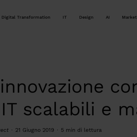
Digital Transformation
IT
Design
AI
Marke
’innovazione co
 IT scalabili e m
tect
21 Giugno 2019
5 min di lettura