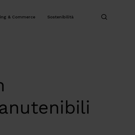
search
ting & Commerce
Sostenibilità
n
anutenibili