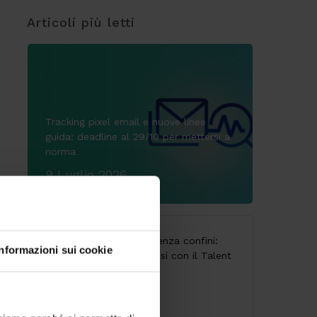
Articoli più letti
Tracking pixel email e nuove linee
guida: deadline al 29/10 per mettersi a
norma
9 Luglio 2026
CodyLab, formazione senza confini:
Informazioni sui cookie
Italia e Camerun connessi con il Talent
Accelerator Program
25 Giugno 2026