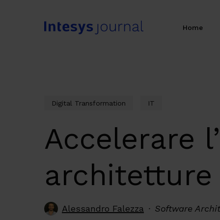
Skip
to
Home
main
content
Digital Transformation
IT
Accelerare l
architetture
Alessandro Falezza
Software Archi