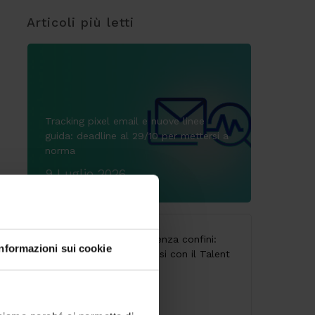
Articoli più letti
Tracking pixel email e nuove linee
guida: deadline al 29/10 per mettersi a
norma
9 Luglio 2026
CodyLab, formazione senza confini:
Informazioni sui cookie
Italia e Camerun connessi con il Talent
Accelerator Program
25 Giugno 2026