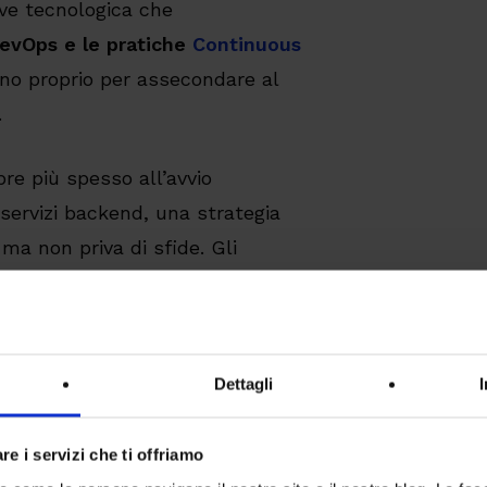
iave tecnologica che
evOps e le pratiche
Continuous
o proprio per assecondare al
.
re più spesso all’avvio
servizi backend, una strategia
a non priva di sfide. Gli
o di API funzionanti per poter
ll’applicazione in modo
ponenti vengono sviluppati
Dettagli
lema di sincronizzazione in grado
adottata.
re i servizi che ti offriamo