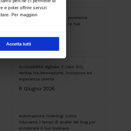
cciamo perché ci permette di
 e poter offrire servizi
ttare. Per maggiori
API senza governance: il problema
invisibile che indebolisce la tua
architettura
28 Maggio 2026
Accetta tutti
Accessibilità digitale: il caso SOL
Veritas tra innovazione, inclusione ed
esperienza utente
9 Giugno 2026
Automazione ticketing: come
riduciamo i tempi di analisi dei bug per
accelerare il tuo business