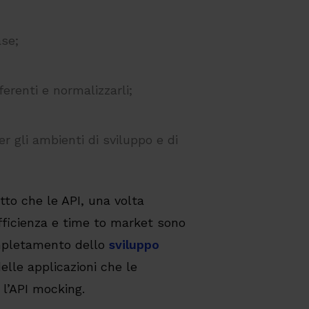
ase;
ferenti e normalizzarli;
r gli ambienti di sviluppo e di
tto che le API, una volta
efficienza e time to market sono
completamento dello
sviluppo
lle applicazioni che le
 l’API mocking.