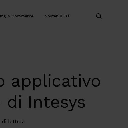
search
ting & Commerce
Sostenibilità
 applicativo
 di Intesys
 di lettura