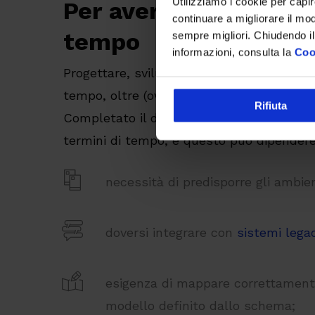
Utilizziamo i cookie per capi
Per avere API funzion
continuare a migliorare il mo
tempo
sempre migliori. Chiudendo il
informazioni, consulta la
Coo
Progettare, sviluppare, testare, corregge
tempo, oltre (ovviamente) a tutte le comp
Rifiuta
Completato il design, è soprattutto lo sv
termini di tempo, e questo può dipendere
necessità di predisporre gli ambien
doversi integrare con
sistemi lega
esigenza di mappare correttamente 
modello definito dallo schema;