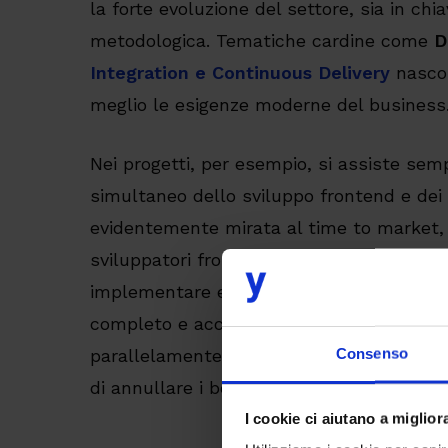
la forte evoluzione del settore, sia in ch
metodologica. Tematiche cardine come
D
Integration e Continuous Delivery
nascon
meglio le esigenze moderne del business
Nei progetti, per esempio, si assiste semp
simultaneo dello sviluppo frontend e dei 
evidentemente mirata al time to market, m
sviluppatori frontend, infatti, necessitan
implementare e testare le funzionalità de
completo e accurato, ma se i diversi com
Consenso
parallelamente, si può verificare un prob
di annullare i benefici della metodologia 
I cookie ci aiutano a migliora