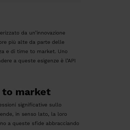
erizzato da un’innovazione
re più alte da parte delle
nza e di time to market. Uno
ndere a queste esigenze è l’API
e to market
ssioni significative sullo
nde, in senso lato, la loro
dono a queste sfide abbracciando