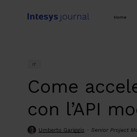
Skip
to
Home
main
content
IT
Come acceler
con l’API mo
Umberto Gariggio
Senior Project M