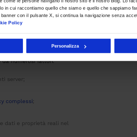
re come le persone navigano il nostro sito e il nostro blog. Lo fa
anti ci vuole
do in cui raccontiamo quello che siamo e quello che sappiamo fare
 banner con il pulsante X, si continua la navigazione senza acce
kie Policy
re e implementare le API richiede
etenze e i tool del caso.
Personalizza
iluppo ad essere oneroso in
 da numerosi fattori:
ti server;
cy complessi
;
dati e proprietà reali nel