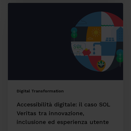
Accessibilità
digitale:
il
caso
SOL
Veritas
tra
innovazione,
inclusione
ed
Digital Transformation
esperienza
Accessibilità digitale: il caso SOL
utente
Veritas tra innovazione,
inclusione ed esperienza utente