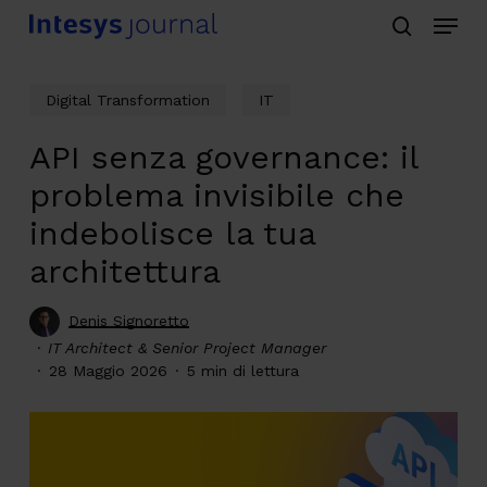
Menu
Skip
search
to
main
Digital Transformation
IT
content
API senza governance: il
problema invisibile che
indebolisce la tua
architettura
Denis Signoretto
IT Architect & Senior Project Manager
28 Maggio 2026
5 min di lettura