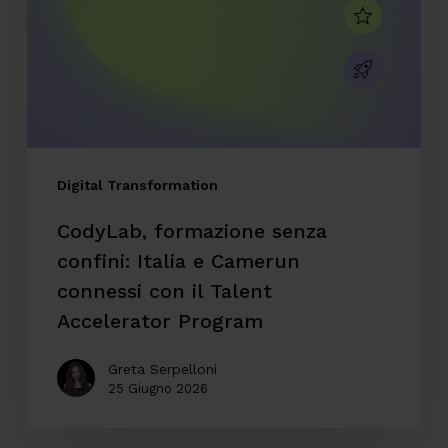
Italia
e
Camerun
connessi
con
il
Digital Transformation
Talent
CodyLab, formazione senza
Accelerator
confini: Italia e Camerun
Program
connessi con il Talent
Accelerator Program
Greta Serpelloni
25 Giugno 2026