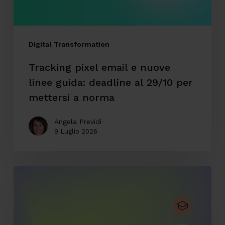
deadline
al
29/10
Digital Transformation
per
Tracking pixel email e nuove
mettersi
linee guida: deadline al 29/10 per
a
mettersi a norma
norma
Angela Previdi
9 Luglio 2026
CodyLab,
formazione
senza
confini: