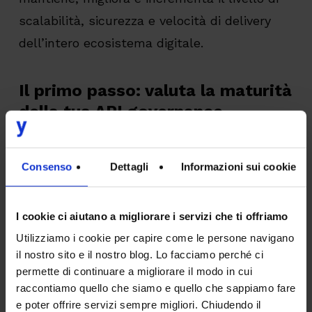
scalabilità, sicurezza e velocità di delivery
dell’intero ecosistema digitale.
Il primo passo: valuta la maturità
della tua API governance
Molte organizzazioni non hanno una visione
Consenso
Dettagli
Informazioni sui cookie
chiara del proprio
livello di maturità in
ambito API governance
. Ed è proprio qui che
I cookie ci aiutano a migliorare i servizi che ti offriamo
nasce il rischio maggiore: non sapere a che
Utilizziamo i cookie per capire come le persone navigano
punto si è, o non avere una idea chiara e
il nostro sito e il nostro blog. Lo facciamo perché ci
pianificata delle aree di intervento, significa
permette di continuare a migliorare il modo in cui
non comprendere cosa stia realmente
raccontiamo quello che siamo e quello che sappiamo fare
e poter offrire servizi sempre migliori. Chiudendo il
rallentando l’architettura.