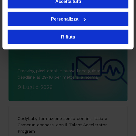
Accetta tutti
Personalizza
Articoli più letti
Rifiuta
Tracking pixel email e nuove linee guida:
deadline al 29/10 per mettersi a norma
9 Luglio 2026
CodyLab, formazione senza confini: Italia e
Camerun connessi con il Talent Accelerator
Program