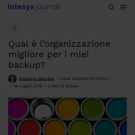
Menu
Skip
search
to
main
IT
content
Qual è l’organizzazione
migliore per i miei
backup?
Massimo Recchia
Cloud Solution Architect
14 Luglio 2016
3 min di lettura