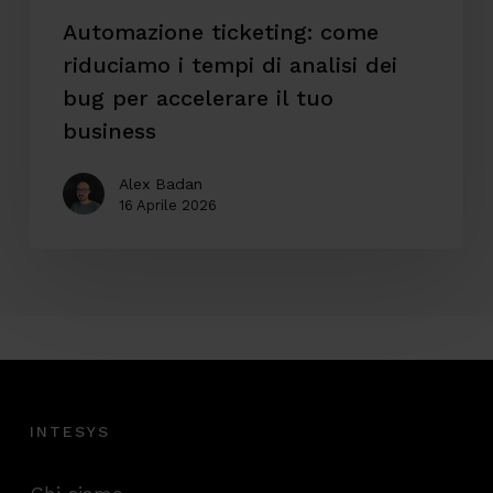
per
Automazione ticketing: come
accelerare
riduciamo i tempi di analisi dei
il
bug per accelerare il tuo
tuo
business
business
Alex Badan
16 Aprile 2026
INTESYS