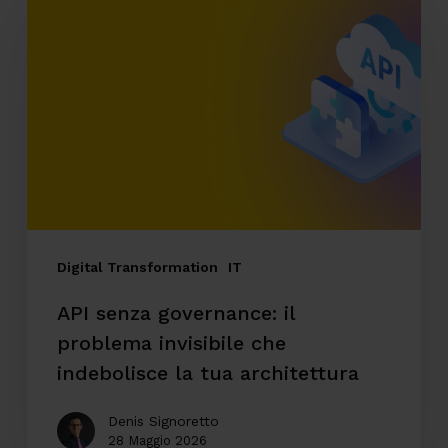
senza
governance:
il
problema
invisibile
che
indebolisce
la
tua
Digital Transformation
IT
architettura
API senza governance: il
problema invisibile che
indebolisce la tua architettura
Denis Signoretto
28 Maggio 2026