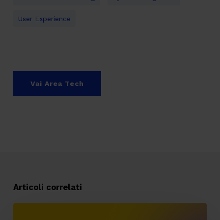
User Experience
Vai Area Tech
Articoli correlati
API