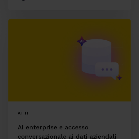
AI
enterprise
e
accesso
conversazionale
ai
dati
aziendali
AI
IT
AI enterprise e accesso
conversazionale ai dati aziendali