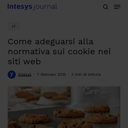
Menu
Skip
search
to
main
IT
content
Come adeguarsi alla
normativa sui cookie nei
siti web
Intesys
7 Gennaio 2015
3 min di lettura