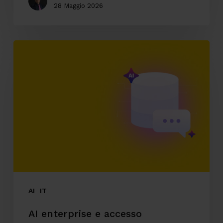
28 Maggio 2026
AI
enterprise
e
accesso
conversazionale
ai
dati
aziendali
AI
IT
AI enterprise e accesso