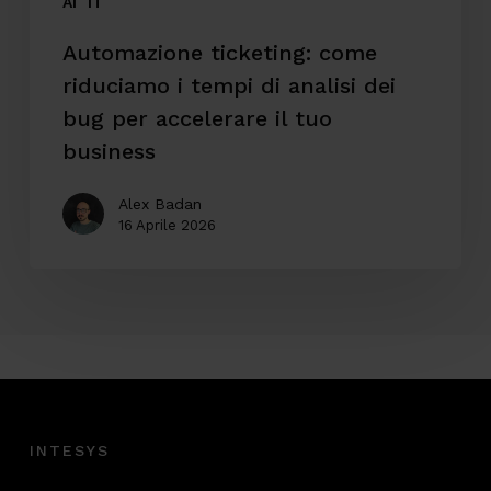
bug
AI
IT
per
Automazione ticketing: come
accelerare
riduciamo i tempi di analisi dei
il
bug per accelerare il tuo
tuo
business
business
Alex Badan
16 Aprile 2026
INTESYS