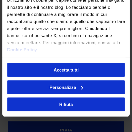
Marketing & Commerce
il nostro sito e il nostro blog. Lo facciamo perché ci
permette di continuare a migliorare il modo in cui
AI
raccontiamo quello che siamo e quello che sappiamo fare
e poter offrire servizi sempre migliori. Chiudendo il
Sostenibilità
banner con il pulsante X, si continua la navigazione
senza accettare. Per maggiori informazioni, consulta la
Cookie Policy
PRIVACY
*
Sottoscrivo la
Privacy Policy
.
*
Accetta tutti
CAPTCHA
Verifica di essere un umano
Personalizza
Rifiuta