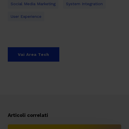
Social Media Marketing
System Integration
User Experience
Vai Area Tech
Articoli correlati
API