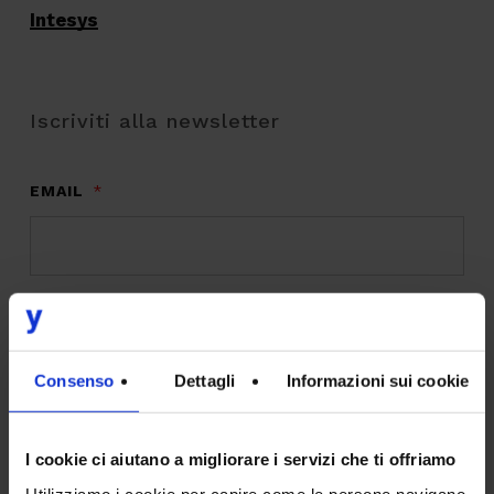
Intesys
Iscriviti alla newsletter
EMAIL
*
INTERESSI
*
Digital Transformation
Consenso
Dettagli
Informazioni sui cookie
Design
IT
I cookie ci aiutano a migliorare i servizi che ti offriamo
Utilizziamo i cookie per capire come le persone navigano