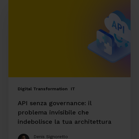
senza
governance:
il
problema
invisibile
che
indebolisce
la
tua
Digital Transformation
IT
architettura
API senza governance: il
problema invisibile che
indebolisce la tua architettura
Denis Signoretto