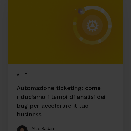
come
riduciamo
i
tempi
di
analisi
dei
bug
AI
IT
per
Automazione ticketing: come
accelerare
riduciamo i tempi di analisi dei
il
bug per accelerare il tuo
tuo
business
business
Alex Badan