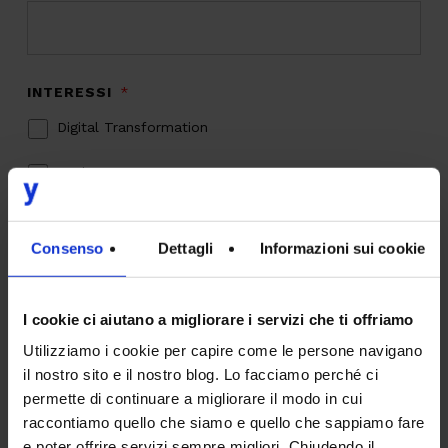
INTERESSI
*
Digital Transformation
Design
IT
Consenso
Dettagli
Informazioni sui cookie
Marketing & Commerce
AI
I cookie ci aiutano a migliorare i servizi che ti offriamo
Utilizziamo i cookie per capire come le persone navigano
Sostenibilità
il nostro sito e il nostro blog. Lo facciamo perché ci
permette di continuare a migliorare il modo in cui
PRIVACY
*
raccontiamo quello che siamo e quello che sappiamo fare
Sottoscrivo la
Privacy Policy
.
*
e poter offrire servizi sempre migliori. Chiudendo il