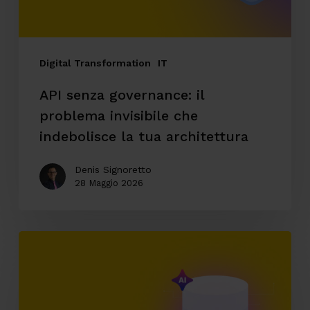
indebolisce
la
tua
Digital Transformation
IT
architettura
API senza governance: il
problema invisibile che
indebolisce la tua architettura
Denis Signoretto
28 Maggio 2026
AI
enterprise
e
accesso