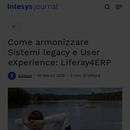
Menu
Skip
search
to
main
IT
content
Come armonizzare
Sistemi legacy e User
eXperience: Liferay4ERP
Intesys
19 Marzo 2015
3 min di lettura