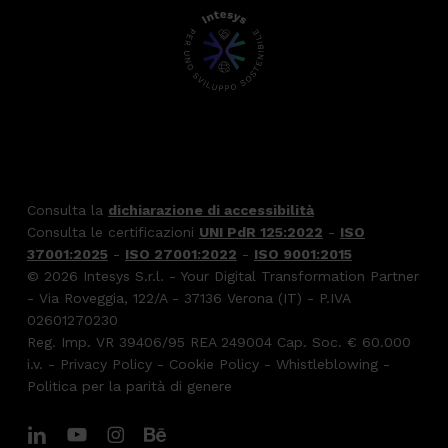
Consulta la
dichiarazione di accessibilità
Consulta le certificazioni
UNI PdR 125:2022
-
ISO
37001:2025
-
ISO 27001:2022
-
ISO 9001:2015
© 2026 Intesys S.r.l. - Your Digital Transformation Partner
- Via Roveggia, 122/A - 37136 Verona (IT) - P.IVA
02601270230
Reg. Imp. VR 39406/95 REA 249004 Cap. Soc. € 60.000
i.v. -
Privacy Policy
-
Cookie Policy
-
Whistleblowing
-
Politica per la parità di genere
linkedin
youtube
instagram
behance