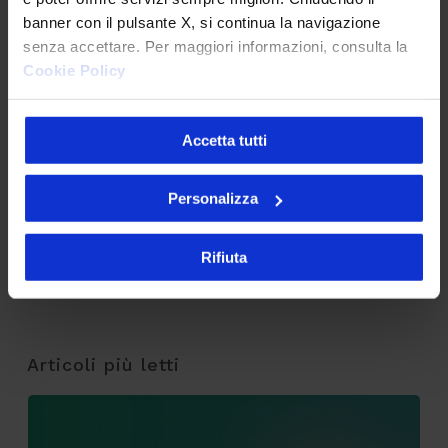
banner con il pulsante X, si continua la navigazione
senza accettare. Per maggiori informazioni, consulta la
CAPTCHA
Cookie Policy
Verifica di essere un umano
Accetta tutti
Personalizza
Rifiuta
Articoli più letti